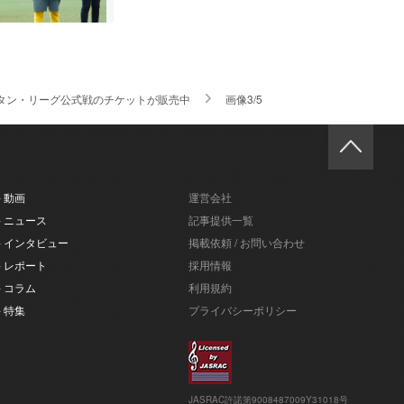
タン・リーグ公式戦のチケットが販売中
画像3/5
- 動画
運営会社
- ニュース
記事提供一覧
- インタビュー
掲載依頼 / お問い合わせ
- レポート
採用情報
- コラム
利用規約
- 特集
プライバシーポリシー
JASRAC許諾第9008487009Y31018号