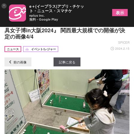
×
e＋(イープラス)アプリ - チケッ
ト・ニュース・スマチケ
表示
eplus inc.
無料 - Google Play
100社以上の出店・50,000点超の文具が集結 『文
具女子博in大阪2024』 関西最大規模での開催が決
定の画像4/4
SPICER
2024.2.15
ニュース
イベント/レジャー
前の画像
記事に戻る