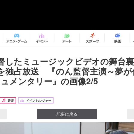
督したミュージックビデオの舞台
を独占放送 『のん監督主演～夢が
キュメンタリー』の画像2/5
音楽
イベント/レジャー
記事に戻る