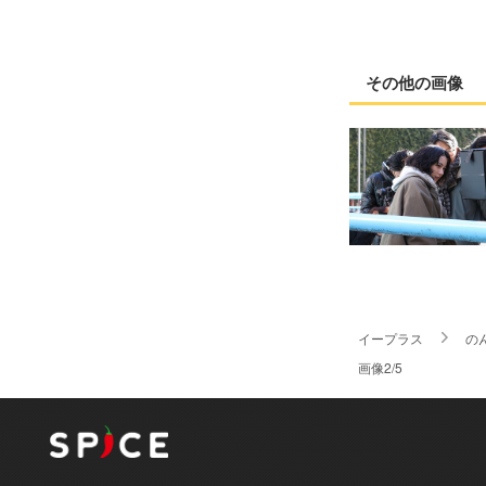
その他の画像
イープラス
の
画像2/5