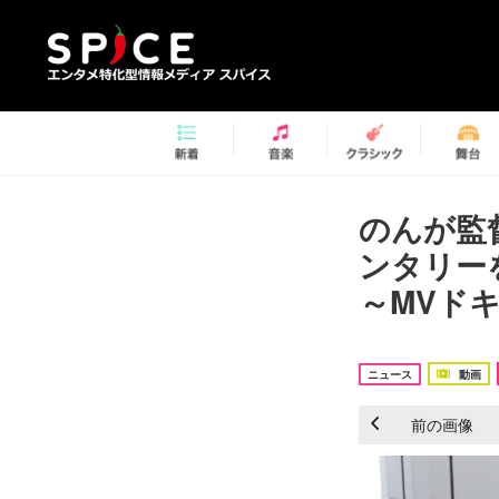
のんが監
ンタリー
～MVド
ニュース
動画
前の画像