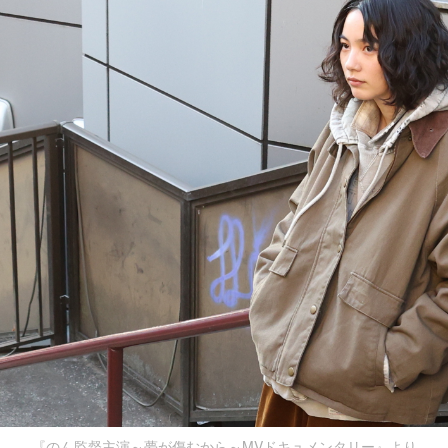
『のん監督主演～夢が傷むから～MVドキュメンタリー』より