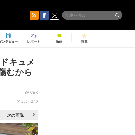
裏ドキュメ
傷むから
SPICER
2024.2.19
次の画像