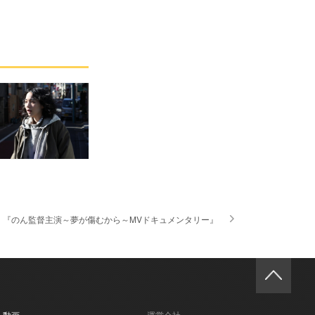
 『のん監督主演～夢が傷むから～MVドキュメンタリー』
- 動画
運営会社