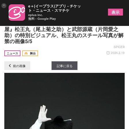
×
e＋(イープラス)アプリ - チケッ
ト・ニュース・スマチケ
表示
eplus inc.
無料 - Google Play
『三月大歌舞伎』昼の部『菅原伝授手習鑑 寺子
屋』松王丸（尾上菊之助）と武部源蔵（片岡愛之
助）の特別ビジュアル、松王丸のスチール写真が解
禁の画像5/5
SPICER
2024.2.19
ニュース
舞台
前の画像
記事に戻る