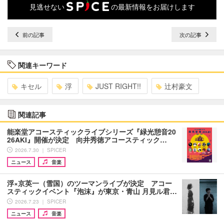
見逃せない
の最新情報をお届けします
前の記事
次の記事
関連キーワード
キセル
浮
JUST RIGHT!!
辻村豪文
関連記事
能楽堂アコースティックライブシリーズ『緑光憩音20
26AKI』開催が決定 向井秀徳アコースティック…
2026.7.30 ｜ SPICER
ニュース
音楽
浮×京英一（雪国）のツーマンライブが決定 アコー
スティックイベント『泡沫』が東京・青山 月見ル君…
2026.7.23 ｜ SPICER
ニュース
音楽