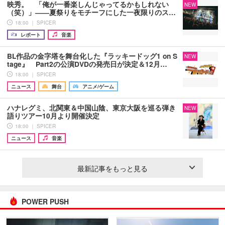
映秀。 「俺が一番楽しんじゃってるかもしれない
NEW
（笑）」――夏祭りをモチーフにした一夜限りのス…
18:00 ｜ SPICER
レポート
音楽
BL作品の金字塔を舞台化した『ラッキードッグ1 on S
NEW
tage』 Part2の公演DVDの発売日が決定＆12月…
18:00 ｜ SPICER
ニュース
舞台
アニメ/ゲーム
ハナレグミ、北関東＆中国山陰、東京大阪を巡る弾き
NEW
語りツアー10月より開催決定
18:00 ｜ SPICER
ニュース
音楽
最新記事をもっと見る
POWER PUSH