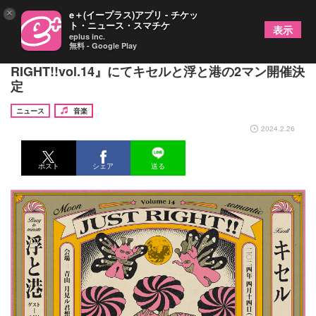
×
e＋(イープラス)アプリ - チケッ
ト・ニュース・スマチケ
表示
eplus inc.
無料 - Google Play
月見ル君想フのシリーズ企画『JUST
RIGHT!!vol.14』にてキセルと浮と港の2マン開催決
定
ニュース
音楽
2024.2.26
ポスト
シェア
送る