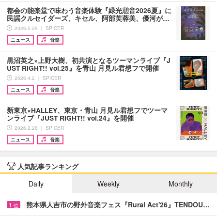
都会の能楽堂で味わう音楽体験『緑光憩音2026夏』に
民謡クルセイダーズ、キセル、阿部芙蓉美、優河が…
2026.5.29 ｜ SPICER
ニュース
音楽
黒沼英之×上野大樹、初共演となるツーマンライブ『J
UST RIGHT!! vol.25』を青山 月見ル君想フで開催
2026.4.2 ｜ SPICER
ニュース
音楽
新東京×HALLEY、東京・青山 月見ル君想フでツーマ
ンライブ『JUST RIGHT!! vol.24』を開催
2026.2.26 ｜ SPICER
ニュース
音楽
人気記事ランキング
Daily
Weekly
Monthly
熊本県人吉市の野外音楽フェス『Rural Act'26』TENDOU…
1
位