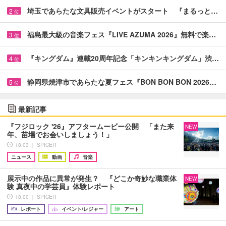
埼玉であらたな文具販売イベントがスタート 『まるっと…
2
位
福島最大級の音楽フェス『LIVE AZUMA 2026』無料で楽…
3
位
『キングダム』連載20周年記念「キンキンキングダム」渋…
4
位
静岡県焼津市であらたな夏フェス『BON BON BON 2026…
5
位
最新記事
『フジロック '26』アフタームービー公開 「また来
NEW
年、苗場でお会いしましょう！」
18:03 ｜ SPICER
ニュース
動画
音楽
展示中の作品に異常が発生？ 『どこか奇妙な職業体
NEW
験 真夜中の学芸員』体験レポート
18:00 ｜ SPICER
レポート
イベント/レジャー
アート