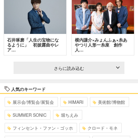
石井琢磨「人生の宝物にな
横内謙介×みょんふぁ×糸あ
るように」 初披露曲やレ
やつり人形一糸座 創作
ア…
人…
さらに読み込む
人気のキーワード
展示会/博覧会/展覧会
HIMARI
美術館/博物館
SUMMER SONIC
堀ちえみ
フィンセント・ファン・ゴッホ
クロード・モネ