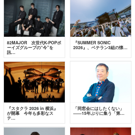
82MAJOR 次世代K-POPボ
『SUMMER SONIC
ーイズグループの“今”を
2026』、ベテラン3組の懐…
訊…
『スタクラ 2026 in 横浜』
「同窓会にはしたくない」
が開幕 今年も多彩なス
――15年ぶりに集う「第…
テ…