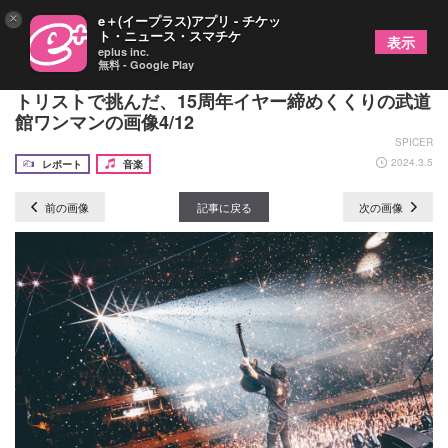
×
e＋(イープラス)アプリ - チケッ
ト・ニュース・スマチケ
表示
eplus inc.
無料 - Google Play
Nothing's Carved In Stoneが30曲超えの圧巻セッ
トリストで挑んだ、15周年イヤー締めくくりの武道
館ワンマンの画像4/12
SPICER
2024.3.5
レポート
音楽
前の画像
記事に戻る
次の画像