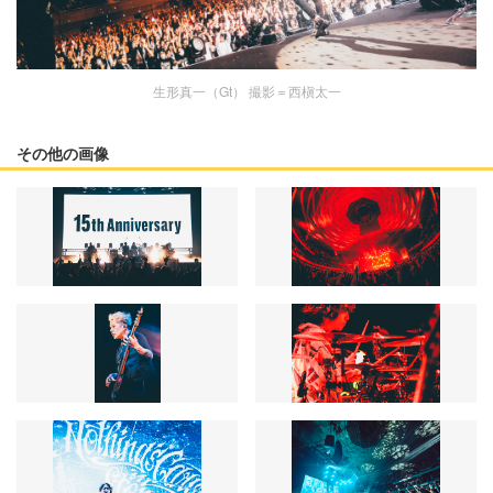
生形真一（Gt） 撮影＝西槇太一
その他の画像