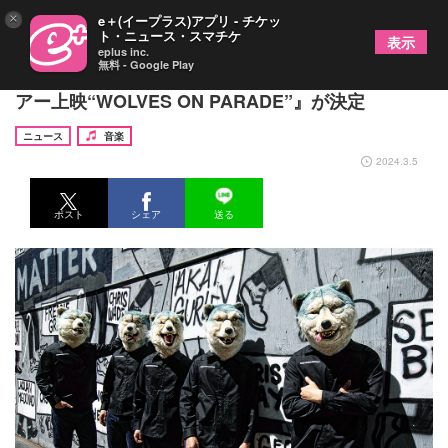
×
e＋(イープラス)アプリ - チケッ
ト・ニュース・スマチケ
表示
eplus inc.
無料 - Google Play
MAN WITH A MISSION、YouTubeで『ワールドツ
アー上映“WOLVES ON PARADE”』が決定
ニュース
音楽
2024.3.5
ポスト
シェア
送る