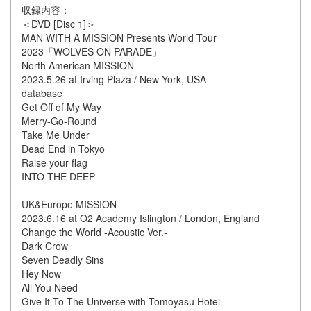
収録内容：
＜DVD [Disc 1]＞
MAN WITH A MISSION Presents World Tour
2023「WOLVES ON PARADE」
North American MISSION
2023.5.26 at Irving Plaza / New York, USA
database
Get Off of My Way
Merry-Go-Round
Take Me Under
Dead End in Tokyo
Raise your flag
INTO THE DEEP
UK&Europe MISSION
2023.6.16 at O2 Academy Islington / London, England
Change the World -Acoustic Ver.-
Dark Crow
Seven Deadly Sins
Hey Now
All You Need
Give It To The Universe with Tomoyasu Hotei