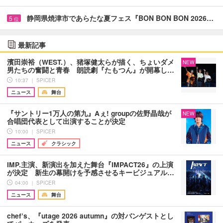
静岡県焼津市であらたな夏フェス『BON BON BON 2026…
5
位
最新記事
濱田崇裕（WEST.）、猪塚健太らが描く、ちょいダメ
NEW
男たちの奮闘と青春 朗読劇『たもつん』が開幕し…
10:37 ｜ SPICER
ニュース
舞台
『サントリー1万人の第九』Aぇ! groupの佐野晶哉が
NEW
合唱団代表として出演することが決定
10:00 ｜ SPICER
ニュース
クラシック
IMP.主演、新演出を加えた舞台『IMPACT26』の上演
が決定 新生の幕開けを予感させるキービジュアル…
04:00 ｜ SPICER
ニュース
舞台
chef’s、『utage 2026 autumn』の対バンゲストとし