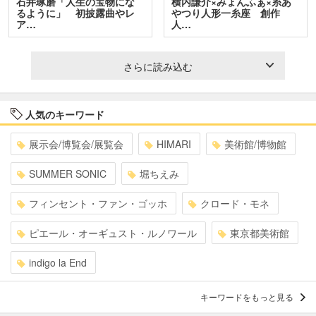
石井琢磨「人生の宝物にな
横内謙介×みょんふぁ×糸あ
るように」 初披露曲やレ
やつり人形一糸座 創作
ア…
人…
さらに読み込む
人気のキーワード
展示会/博覧会/展覧会
HIMARI
美術館/博物館
SUMMER SONIC
堀ちえみ
フィンセント・ファン・ゴッホ
クロード・モネ
ピエール・オーギュスト・ルノワール
東京都美術館
indigo la End
キーワードをもっと見る