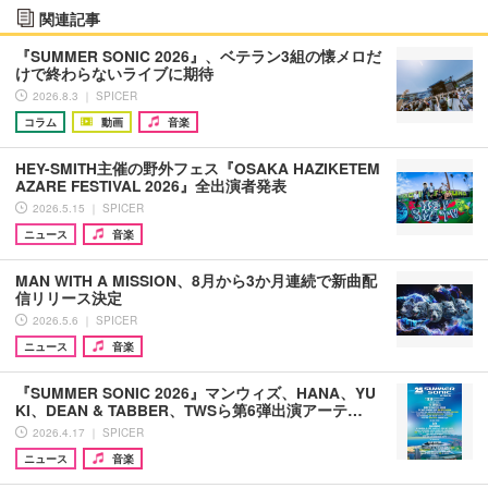
関連記事
『SUMMER SONIC 2026』、ベテラン3組の懐メロだ
けで終わらないライブに期待
2026.8.3 ｜ SPICER
コラム
動画
音楽
HEY-SMITH主催の野外フェス『OSAKA HAZIKETEM
AZARE FESTIVAL 2026』全出演者発表
2026.5.15 ｜ SPICER
ニュース
音楽
MAN WITH A MISSION、8月から3か月連続で新曲配
信リリース決定
2026.5.6 ｜ SPICER
ニュース
音楽
『SUMMER SONIC 2026』マンウィズ、HANA、YU
KI、DEAN & TABBER、TWSら第6弾出演アーテ…
2026.4.17 ｜ SPICER
ニュース
音楽