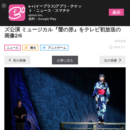
×
e＋(イープラス)アプリ - チケッ
ト・ニュース・スマチケ
表示
eplus inc.
無料 - Google Play
山﨑玲奈・島太星がW主演した、イッツフォーリー
ズ公演 ミュージカル『聲の形』をテレビ初放送の
画像2/6
SPICER
2024.3.7
ニュース
舞台
アニメ/ゲーム
前の画像
記事に戻る
次の画像