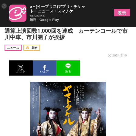
×
e＋(イープラス)アプリ - チケッ
ト・ニュース・スマチケ
表示
eplus inc.
無料 - Google Play
スーパー歌舞伎『ヤマトタケル』が新橋演舞場にて
通算上演回数1,000回を達成 カーテンコールで市
川中車、市川團子が挨拶
ニュース
舞台
2024.3.10
ポスト
シェア
送る