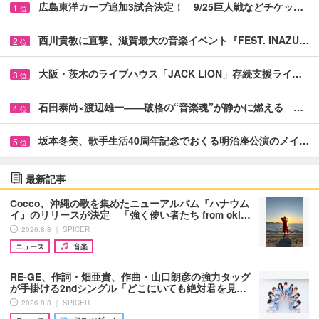
広島東洋カープ追加3試合決定！ 9/25巨人戦などチケッ…
1
位
西川貴教に直撃、滋賀最大の音楽イベント『FEST. INAZU…
2
位
大阪・茨木のライブハウス「JACK LION」存続支援ライ…
3
位
石田泰尚×渡辺雄一――破格の“音楽魂”が静かに燃える …
4
位
坂本冬美、歌手生活40周年記念でおくる明治座公演のメイ…
5
位
最新記事
Cocco、沖縄の歌を集めたニューアルバム『ハナウム
イ』のリリースが決定 「強く儚い者たち from oki…
2026.8.8 ｜ SPICER
ニュース
音楽
RE-GE、作詞・畑亜貴、作曲・山口朗彦の強力タッグ
が手掛ける2ndシングル「どこにいても絶対君を見…
2026.8.8 ｜ SPICER