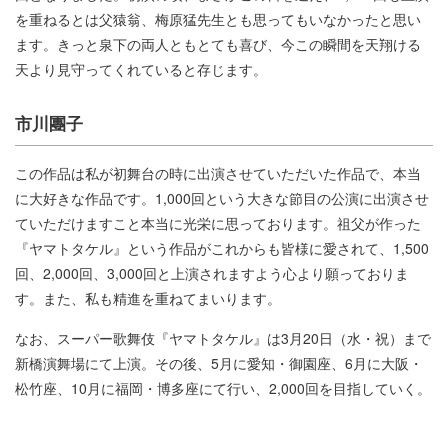
を重ねるとは父猿翁、梅原猛先生とも思ってもいなかったと思い
ます。きっと泉下の両人ともとても喜び、今この瞬間を天翔ける
天より見守ってくれていると存じます。
市川團子
この作品は私が初舞台の時に出演させていただいた作品で、本当
に大好きな作品です。1,000回という大きな節目の公演に出演させ
ていただけますこと本当に光栄に思っております。祖父が作った
『ヤマトタケル』という作品がこれからも皆様に愛されて、1,500
回、2,000回、3,000回と上演されますよう心より願っておりま
す。また、私も精進を重ねてまいります。
なお、スーパー歌舞伎『ヤマトタケル』は3月20日（水・祝）まで
新橋演舞場にて上演。その後、5月に愛知・御園座、6月に大阪・
松竹座、10月に福岡・博多座にて行い、2,000回を目指していく。