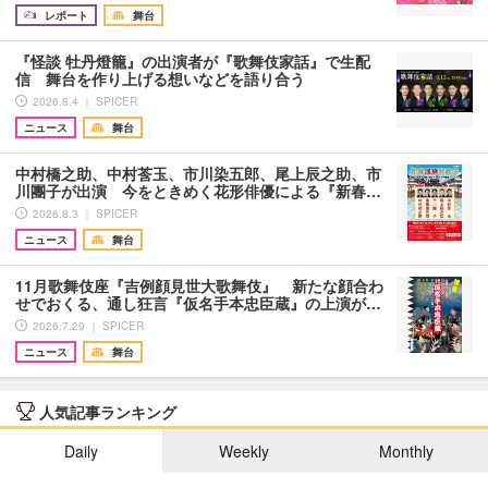
レポート
舞台
『怪談 牡丹燈籠』の出演者が『歌舞伎家話』で生配
信 舞台を作り上げる想いなどを語り合う
2026.8.4 ｜ SPICER
ニュース
舞台
中村橋之助、中村莟玉、市川染五郎、尾上辰之助、市
川團子が出演 今をときめく花形俳優による『新春…
2026.8.3 ｜ SPICER
ニュース
舞台
11月歌舞伎座『吉例顔見世大歌舞伎』 新たな顔合わ
せでおくる、通し狂言『仮名手本忠臣蔵』の上演が…
2026.7.29 ｜ SPICER
ニュース
舞台
人気記事ランキング
Daily
Weekly
Monthly