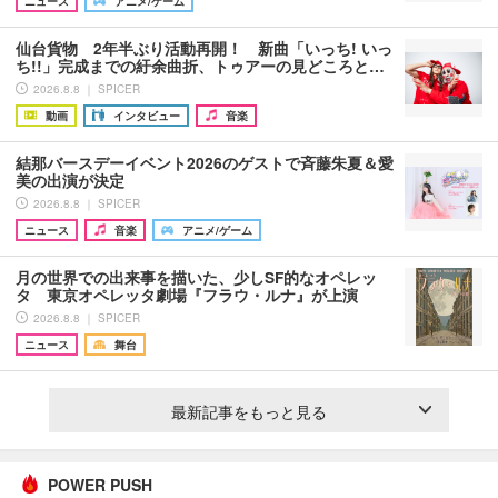
ニュース
アニメ/ゲーム
仙台貨物 2年半ぶり活動再開！ 新曲「いっち! いっ
ち!!」完成までの紆余曲折、トゥアーの見どころと…
2026.8.8 ｜ SPICER
動画
インタビュー
音楽
結那バースデーイベント2026のゲストで斉藤朱夏＆愛
美の出演が決定
2026.8.8 ｜ SPICER
ニュース
音楽
アニメ/ゲーム
月の世界での出来事を描いた、少しSF的なオペレッ
タ 東京オペレッタ劇場『フラウ・ルナ』が上演
2026.8.8 ｜ SPICER
ニュース
舞台
最新記事をもっと見る
POWER PUSH