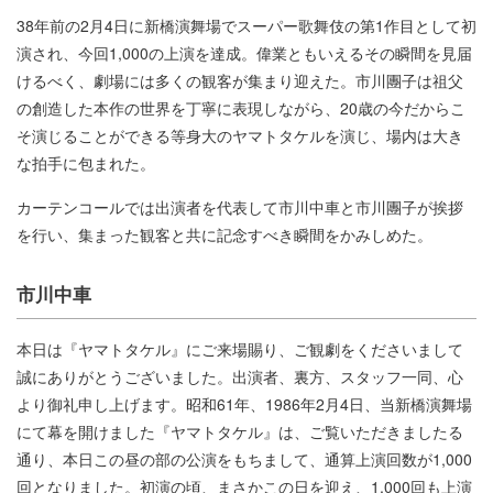
38年前の2月4日に新橋演舞場でスーパー歌舞伎の第1作目として初
演され、今回1,000の上演を達成。偉業ともいえるその瞬間を見届
けるべく、劇場には多くの観客が集まり迎えた。市川團子は祖父
の創造した本作の世界を丁寧に表現しながら、20歳の今だからこ
そ演じることができる等身大のヤマトタケルを演じ、場内は大き
な拍手に包まれた。
カーテンコールでは出演者を代表して市川中車と市川團子が挨拶
を行い、集まった観客と共に記念すべき瞬間をかみしめた。
市川中車
本日は『ヤマトタケル』にご来場賜り、ご観劇をくださいまして
誠にありがとうございました。出演者、裏方、スタッフ一同、心
より御礼申し上げます。昭和61年、1986年2月4日、当新橋演舞場
にて幕を開けました『ヤマトタケル』は、ご覧いただきましたる
通り、本日この昼の部の公演をもちまして、通算上演回数が1,000
回となりました。初演の頃、まさかこの日を迎え、1,000回も上演