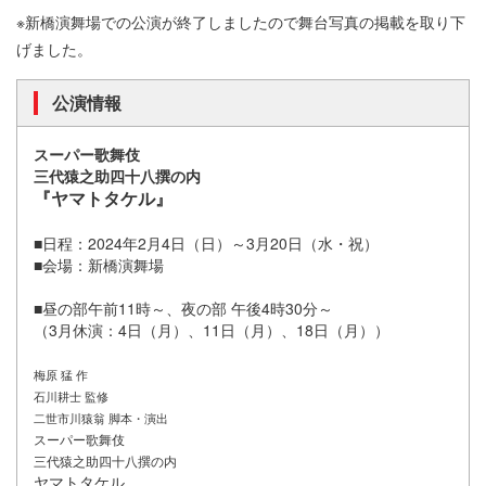
※新橋演舞場での公演が終了しましたので舞台写真の掲載を取り下
げました。
公演情報
スーパー歌舞伎
三代猿之助四十八撰の内
『ヤマトタケル』
■日程：2024年2月4日（日）～3月20日（水・祝）
■会場：新橋演舞場
■昼の部午前11時～、夜の部 午後4時30分～
（3月休演：4日（月）、11日（月）、18日（月））
梅原 猛 作
石川耕士 監修
二世市川猿翁 脚本・演出
スーパー歌舞伎
三代猿之助四十八撰の内
ヤマトタケル