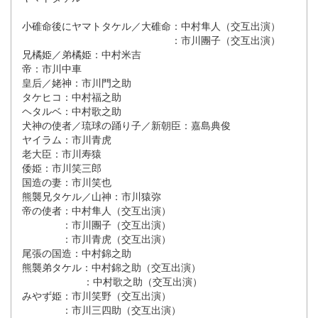
小碓命後にヤマトタケル／大碓命：中村隼人（交互出演）
：市川團子（交互出演）
兄橘姫／弟橘姫：中村米吉
帝：市川中車
皇后／姥神：市川門之助
タケヒコ：中村福之助
ヘタルベ：中村歌之助
犬神の使者／琉球の踊り子／新朝臣：嘉島典俊
ヤイラム：市川青虎
老大臣：市川寿猿
倭姫：市川笑三郎
国造の妻：市川笑也
熊襲兄タケル／山神：市川猿弥
帝の使者：中村隼人（交互出演）
：市川團子（交互出演）
：市川青虎（交互出演）
尾張の国造：中村錦之助
熊襲弟タケル：中村錦之助（交互出演）
：中村歌之助（交互出演）
みやず姫：市川笑野（交互出演）
：市川三四助（交互出演）