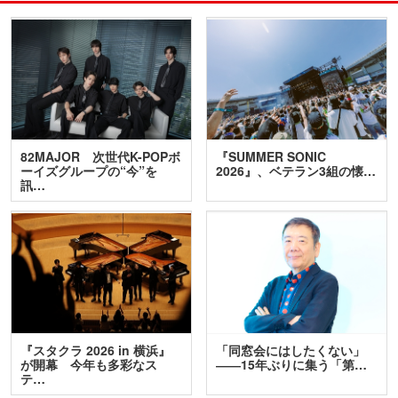
82MAJOR 次世代K-POPボ
『SUMMER SONIC
ーイズグループの“今”を
2026』、ベテラン3組の懐…
訊…
『スタクラ 2026 in 横浜』
「同窓会にはしたくない」
が開幕 今年も多彩なス
――15年ぶりに集う「第…
テ…