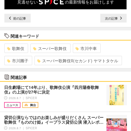
見逃せない
の最新情報をお届けします
前の記事
次の記事
関連キーワード
歌舞伎
スーパー歌舞伎
市川中車
市川團子
スーパー歌舞伎II(セカンド) ヤマトタケル
関連記事
日生劇場にて14年ぶり、歌舞伎公演『四月陽春歌舞
伎』の上演が27年に決定
2026.8.7 ｜ SPICER
ニュース
舞台
貸切公演ならではのお楽しみが盛りだくさん スーパー
歌舞伎『もののけ姫』イープラス貸切公演 潜入レポ…
2026.8.7 ｜ SPICER