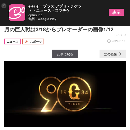
×
e＋(イープラス)アプリ - チケッ
ト・ニュース・スマチケ
表示
eplus inc.
無料 - Google Play
『長嶋茂雄DAY』や『ファミリーDAY』を開催！ 5
月の巨人戦は3/18からプレオーダーの画像1/12
SPICER
2024.3.13
ニュース
スポーツ
記事に戻る
次の画像