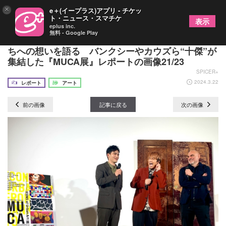
×
e＋(イープラス)アプリ - チケッ
ト・ニュース・スマチケ
表示
eplus inc.
無料 - Google Play
俳優・水上恒司、アーバン・アートのレジェンドた
ちへの想いを語る バンクシーやカウズら“十傑”が
集結した『MUCA展』レポートの画像21/23
SPICER+
2024.3.22
レポート
アート
前の画像
記事に戻る
次の画像