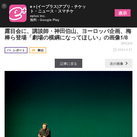
×
e＋(イープラス)アプリ - チケッ
ト・ニュース・スマチケ
表示
eplus inc.
無料 - Google Play
3月27日にオープン「ＳｋｙシアターＭＢＳ」お披
露目会に、講談師・神田伯山、ヨーロッパ企画、梅
棒ら登場「劇場の横綱になってほしい」の画像1/8
SPICER
2024.3.21
レポート
舞台
記事に戻る
次の画像