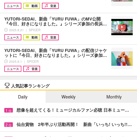
ニュース
動画
音楽
YUTORI-SEDAI、新曲「YURU FUWA」のMV公開
『今日、好きになりました。』シリーズ参加の長浜…
2025.8.21 ｜ SPICER
ニュース
動画
音楽
YUTORI-SEDAI、新曲「YURU FUWA」の配信ジャケ
ットに『今日、好きになりました。』シリーズ参加…
2025.8.1 ｜ SPICER
ニュース
音楽
人気記事ランキング
Daily
Weekly
Monthly
想像を超えてくる！ミュージカルファン必聴 日本ミュー…
1
位
仙台貨物 2年半ぶり活動再開！ 新曲「いっち! いっち!!…
2
位