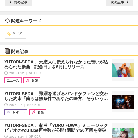
前の記事
次の記事
関連キーワード
YU’S
関連記事
YUTORI-SEDAI、元恋人に伝えられなかった想いが込
められた新曲「記念日」を5月にリリース
2026.4.22 ｜ SPICER
ニュース
音楽
YUTORI-SEDAI、飛躍を遂げるバンドがファンと交わ
した約束「俺らは無条件であなたの味方。そういう…
2026.2.7 ｜ SPICER+
レポート
音楽
YUTORI-SEDAI、新曲「YURU FUWA」ミュージック
ビデオのYouTube再生数が公開1週間で50万回を突破
2025.8.24 ｜ SPICER