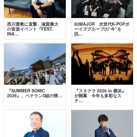
西川貴教に直撃、滋賀最大
82MAJOR 次世代K-POPボ
の音楽イベント『FEST.
ーイズグループの“今”を
INA…
訊…
『SUMMER SONIC
『スタクラ 2026 in 横浜』
2026』、ベテラン3組の懐…
が開幕 今年も多彩なス
テ…