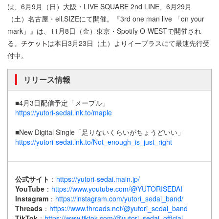
は、6月9月（日）大阪・LIVE SQUARE 2nd LINE、6月29月
（土）名古屋・ell.SIZEにて開催。『3rd one man live 「on your
mark」』は、11月8日（金）東京・Spotify O-WESTで開催され
る。
は本日3月23日（土）よりイープラスにて最速先行受
付中。
リリース情報
■4月3日配信予定「メープル」
https://yutori-sedai.lnk.to/maple
■New Digital Single「足りないくらいがちょうどいい」
https://yutori-sedai.lnk.to/Not_enough_is_just_right
公式サイト
：
https://yutori-sedai.main.jp/
YouTube
：
https://www.youtube.com/@YUTORISEDAI
Instagram
：
https://instagram.com/yutori_sedai_band/
Threads
：
https://www.threads.net/@yutori_sedai_band
TikTok
：
https://www.tiktok.com/@yutori_sedai_official