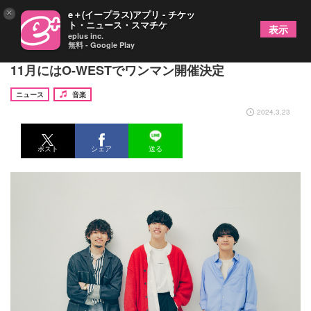
×
e＋(イープラス)アプリ - チケッ
ト・ニュース・スマチケ
表示
eplus inc.
無料 - Google Play
YUTORI-SEDAI、新曲リリース＆名阪初ワンマン、
11月にはO-WESTでワンマン開催決定
ニュース
音楽
2024.3.23
ポスト
シェア
送る