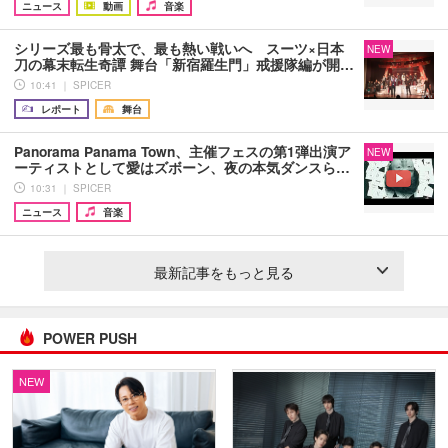
ニュース
動画
音楽
シリーズ最も骨太で、最も熱い戦いへ スーツ×日本
NEW
刀の幕末転生奇譚 舞台「新宿羅生門」戒援隊編が開…
10:41 ｜ SPICER
レポート
舞台
Panorama Panama Town、主催フェスの第1弾出演ア
NEW
ーティストとして愛はズボーン、夜の本気ダンスら…
10:31 ｜ SPICER
ニュース
音楽
最新記事をもっと見る
POWER PUSH
NEW