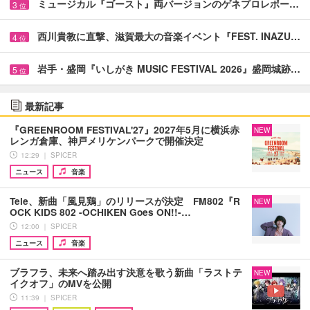
ミュージカル『ゴースト』両バージョンのゲネプロレポー…
3
位
西川貴教に直撃、滋賀最大の音楽イベント『FEST. INAZU…
4
位
岩手・盛岡『いしがき MUSIC FESTIVAL 2026』盛岡城跡…
5
位
最新記事
『GREENROOM FESTIVAL'27』2027年5月に横浜赤
NEW
レンガ倉庫、神戸メリケンパークで開催決定
12:29 ｜ SPICER
ニュース
音楽
Tele、新曲「風見鶏」のリリースが決定 FM802『R
NEW
OCK KIDS 802 -OCHIKEN Goes ON!!-…
12:00 ｜ SPICER
ニュース
音楽
ブラフラ、未来へ踏み出す決意を歌う新曲「ラストテ
NEW
イクオフ」のMVを公開
11:39 ｜ SPICER