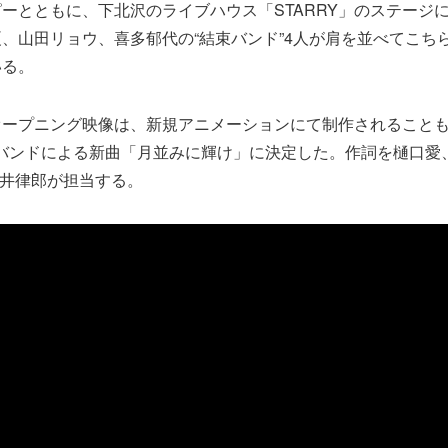
ーとともに、下北沢のライブハウス「STARRY」のステージ
、山田リョウ、喜多郁代の“結束バンド”4人が肩を並べてこち
いる。
オープニング映像は、新規アニメーションにて制作されること
バンドによる新曲「月並みに輝け」に決定した。作詞を樋口愛
を三井律郎が担当する。