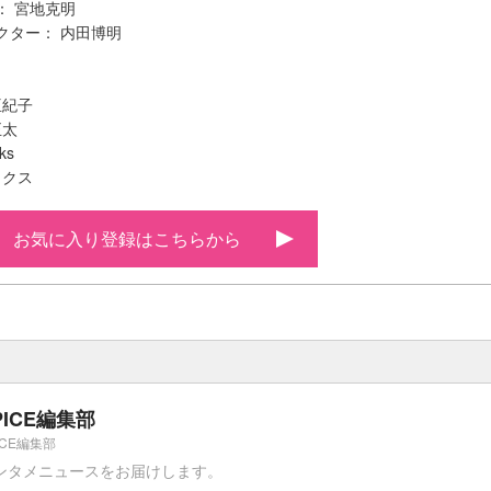
： 宮地克明
クター： 内田博明
亜紀子
正太
ks
ックス
お気に入り登録はこちらから
PICE編集部
ICE編集部
ンタメニュースをお届けします。