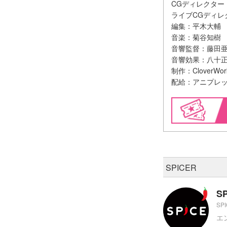
CGディレクター
ライブCGディレ
編集：平木大輔
音楽：菊谷知樹
音響監督：藤田
音響効果：八十
制作：CloverWor
配給：アニプレ
SPICER
S
SP
エ