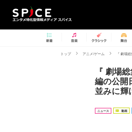
トップ
アニメ/ゲーム
『 劇場総
『 劇場総
編の公開
並みに輝
ニュース
動画