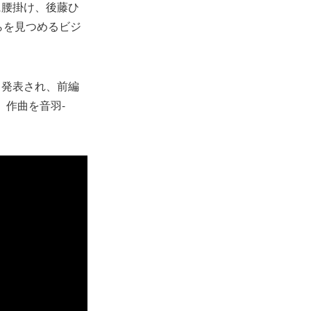
に腰掛け、後藤ひ
らを見つめるビジ
も発表され、前編
、作曲を音羽-