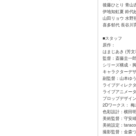
後藤ひとり 青山
伊地知虹夏 鈴代
山田リョウ 水野
喜多郁代 長谷川
■スタッフ
原作：
はまじあき (芳文
監督：斎藤圭一
シリーズ構成・
キャラクターデザ
副監督：山本ゆ
ライブディレク
ライブアニメー
プロップデザイ
2Dワークス： 梅
色彩設計：横田
美術監督：守安
美術設定：taraco
撮影監督：金森