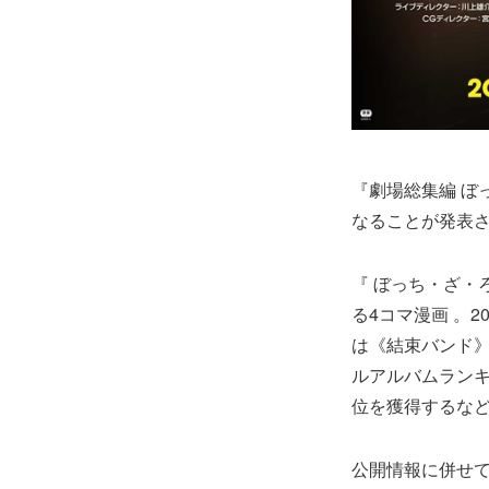
『劇場総集編 ぼっち
なることが発表
『 ぼっち・ざ・
る4コマ漫画 。
は《結束バンド》
ルアルバムランキン
位を獲得するな
公開情報に併せ