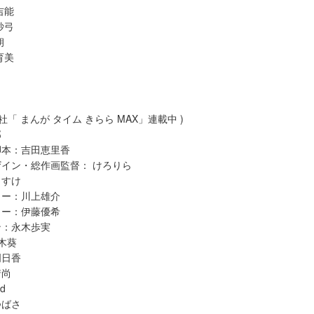
吉能
紗弓
朔
育美
社「 まんが タイム きらら MAX」連載中 )
郎
脚本：吉田恵里香
イン・総作画監督： けろりら
うすけ
ター：川上雄介
ター：伊藤優希
ン：永木歩実
木葵
明日香
靖尚
d
つばさ