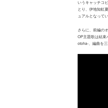
いうキャッチコピ
とり、伊地知虹夏
ュアルとなって
さらに、前編の
OP主題歌は結束
otoha-、編曲