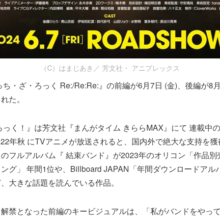
（C）はまじあき／ 芳文社・ アニプレックス
・ざ・ろっく Re:/Re:Re:』の前編が6月7日 (金)、後編が8月
された。
ろっく！』は芳文社『まんがタイム きららMAX』にて 連載中
2022年秋 にTVアニメが放送されると、国内外で絶大な支持を獲
のフルアルバム『 結束バンド』が2023年のオリコン「作品別
グ」 年間1位や、Billboard JAPAN「年間ダウンロードア
ど、大きな話題を読んでいる作品。
て解禁となった前編のキービジュアルは、「私がバンドをやっ