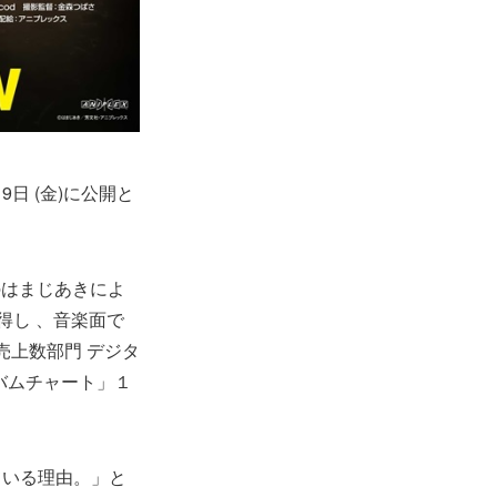
9日 (金)に公開と
のはまじあきによ
得し 、音楽面で
売上数部門 デジタ
ルバムチャート」１
ている理由。」と