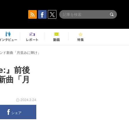
束バンド新曲「月並みに輝け」
e:』前後
新曲「月
2024.3.24
シェア