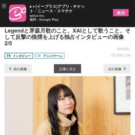
×
e＋(イープラス)アプリ - チケッ
ト・ニュース・スマチケ
表示
eplus inc.
無料 - Google Play
XAI、5年ぶりSPICEに登場。空白の時間、She is
Legendと茅森月歌のこと、XAIとして歌うこと、そ
して反撃の狼煙を上げる独占インタビューの画像
2/5
SPICER+
2024.3.28
インタビュー
アニメ/ゲーム
前の画像
記事に戻る
次の画像