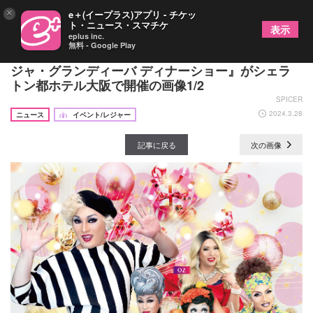
×
e＋(イープラス)アプリ - チケッ
ト・ニュース・スマチケ
表示
eplus inc.
無料 - Google Play
ドラァグクイーンたちによるスペシャルナイト『ナ
ジャ・グランディーバ ディナーショー』がシェラ
トン都ホテル大阪で開催の画像1/2
SPICER
2024.3.28
ニュース
イベント/レジャー
記事に戻る
次の画像