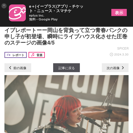
×
e＋(イープラス)アプリ - チケッ
ト・ニュース・スマチケ
表示
eplus inc.
無料 - Google Play
炙りなタウン『EIGHT BALL FESTIVAL 2024』ラ
イブレポートーー岡山を背負って立つ青春パンクの
申し子が初登場、瞬時にライブハウス化させた圧巻
のステージの画像4/5
SPICER
2024.3.30
レポート
音楽
前の画像
記事に戻る
次の画像