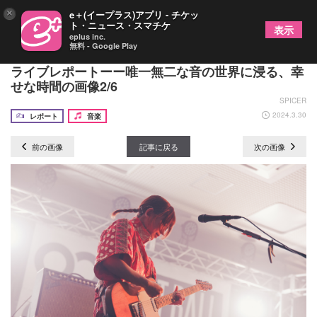
×
e＋(イープラス)アプリ - チケッ
ト・ニュース・スマチケ
表示
eplus inc.
無料 - Google Play
リーガルリリー『EIGHT BALL FESTIVAL 2024』
ライブレポートーー唯一無二な音の世界に浸る、幸
せな時間の画像2/6
SPICER
2024.3.30
レポート
音楽
前の画像
記事に戻る
次の画像