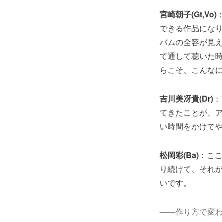
宮崎朝子(Gt,Vo)
できる作品になり
バムの全容が見
て通して聴いた時
らこそ、こんな
吉川美冴貴(Dr)
：
てきたことが、
い時間をかけて
松岡彩(Ba)
：ここ
り続けて、それ
いです。
――作り方で変