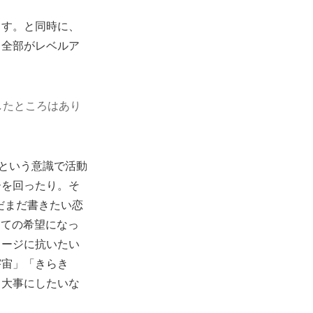
ます。と同時に、
、全部がレベルア
したところはあり
”という意識で活動
ーを回ったり。そ
だまだ書きたい恋
っての希望になっ
メージに抗いたい
宇宙」「きらき
も大事にしたいな