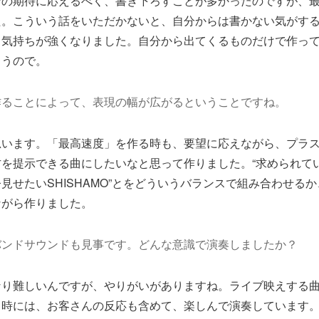
その期待に応えるべく、書き下ろすことが多かったのですが、
た。こういう話をいただかないと、自分からは書かない気がす
う気持ちが強くなりました。自分から出てくるものだけで作っ
まうので。
作ることによって、表現の幅が広がるということですね。
思います。「最高速度」を作る時も、要望に応えながら、プラ
を提示できる曲にしたいなと思って作りました。“求められて
と“今見せたいSHISHAMO”とをどういうバランスで組み合わせ
ながら作りました。
バンドサウンドも見事です。どんな意識で演奏しましたか？
なり難しいんですが、やりがいがありますね。ライブ映えする
る時には、お客さんの反応も含めて、楽しんで演奏しています