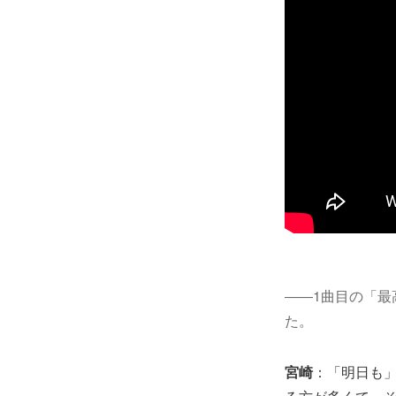
――1曲目の「
た。
宮崎
：「明日も