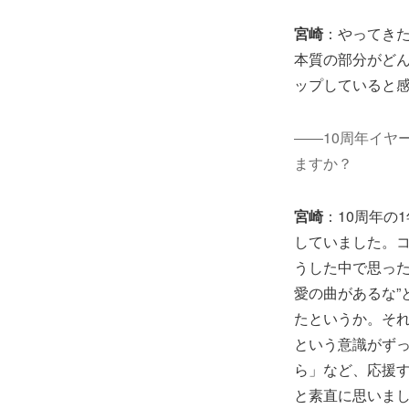
宮崎
：やってき
本質の部分がど
ップしていると
――10周年イヤ
ますか？
宮崎
：10周年の
していました。
うした中で思った
愛の曲があるな”
たというか。それ
という意識がず
ら」など、応援
と素直に思いま