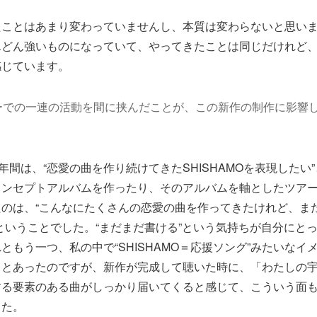
たことはあまり変わっていませんし、本質は変わらないと思い
んどん強いものになっていて、やってきたことは同じだけれど
感じています。
ーでの一連の活動を間に挟んだことが、この新作の制作に影響
1年間は、“恋愛の曲を作り続けてきたSHISHAMOを表現したい
コンセプトアルバムを作ったり、そのアルバムを軸としたツア
のは、“こんなにたくさんの恋愛の曲を作ってきたけれど、ま
ということでした。“まだまだ書ける”という気持ちが自分にと
ともう一つ、私の中で“SHISHAMO＝応援ソング”みたいなイ
っとあったのですが、新作が完成して聴いた時に、「わたしの
する要素のある曲がしっかり届いてくると感じて、こういう面
した。