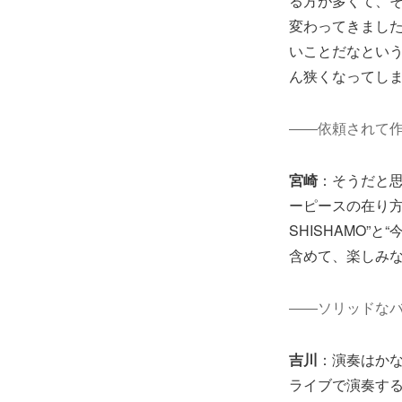
る方が多くて、
変わってきまし
いことだなとい
ん狭くなってし
――依頼されて
宮崎
：そうだと
ーピースの在り方
SHISHAMO”
含めて、楽しみ
――ソリッドな
吉川
：演奏はか
ライブで演奏す