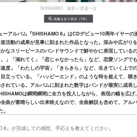
SHISHAMO 撮影＝渡邉一生
画像を全て表示（7件）
ニューアルバム『SHISHAMO 8』はCDデビュー10周年イヤー
音楽活動の成果が見事に刻まれた作品となった。深みや広がり
豊かなスリーピースのバンドサウンドで鮮やかに表現している
く。」「溺れてく」「恋じゃなかったら」など、恋愛ソングで
高速度」「わたしの宇宙」「きらきら」など、生きていく上で
も目立っている。「ハッピーエンド」のような時を超えて、聴
録されている。アルバムに刻まれた数字はバンドが着実に成長
HISHAMOは瞬間瞬間に全力を投入しながら、表現の幅を広
の全曲が素晴らしい出来映えなので、全曲解説も含めて、アル
た。
AMO 8』が完成しての感想、手応えを教えてください。