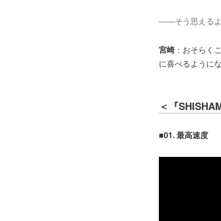
――そう思える
宮崎
：おそらくこ
に喜べるように
＜『SHISH
■01. 最高速度