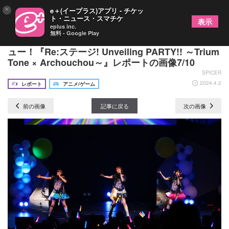
×
e＋(イープラス)アプリ - チケッ
ト・ニュース・スマチケ
表示
eplus inc.
無料 - Google Play
新たな個性派ユニット達がフレッシュにライブデビ
ュー！『Re:ステージ! Unveiling PARTY!! ～Trium
Tone × Archouchou～』レポートの画像7/10
SPICER
2024.4.2
レポート
アニメ/ゲーム
前の画像
記事に戻る
次の画像