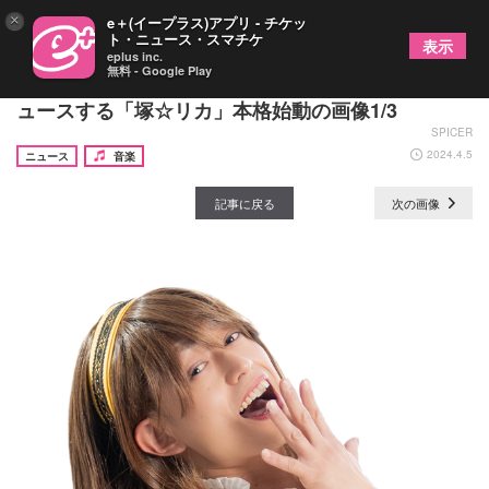
×
e＋(イープラス)アプリ - チケッ
ト・ニュース・スマチケ
表示
eplus inc.
無料 - Google Play
A.B.C-Zのコンサートで誕生した塚田僚一がプロデ
ュースする「塚☆リカ」本格始動の画像1/3
SPICER
2024.4.5
ニュース
音楽
記事に戻る
次の画像