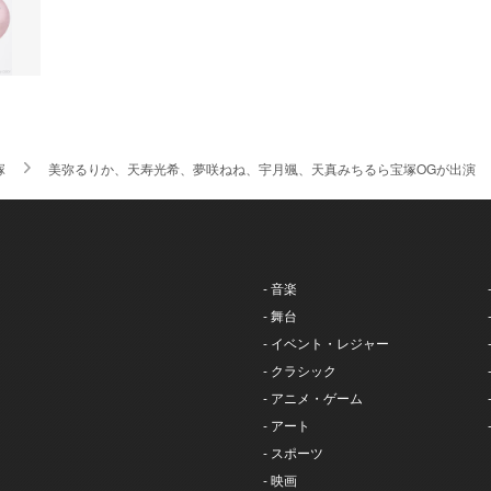
塚
美弥るりか、天寿光希、夢咲ねね、宇月颯、天真みちるら宝塚OGが出演 『Addin
- 音楽
- 舞台
- イベント・レジャー
- クラシック
- アニメ・ゲーム
- アート
- スポーツ
- 映画