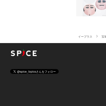
イープラス
宝