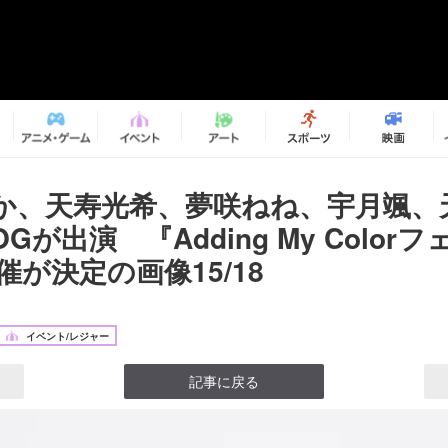
か、天寿光希、夢咲ねね、宇月颯、
Gが出演 『Adding My Colorフ
開催が決定の画像15/18
イベント/レジャー
記事に戻る