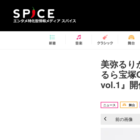
美弥るり
るら宝塚O
vol.1』
ニュース
舞台
前の画像