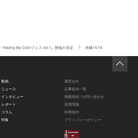
g My Colorフェス vol.1』開催が決定
画像15/18
- 動画
運営会社
- ニュース
記事提供一覧
- インタビュー
掲載依頼 / お問い合わせ
- レポート
採用情報
- コラム
利用規約
- 特集
プライバシーポリシー