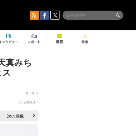
天真みち
ェス
SPICER
2024.4.7
次の画像