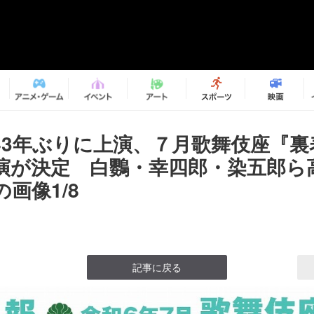
43年ぶりに上演、７月歌舞伎座『裏
演が決定 白鸚・幸四郎・染五郎ら
画像1/8
記事に戻る