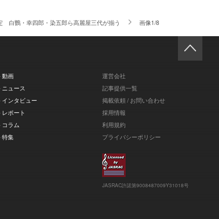
定 白鸚・幸四郎・染五郎ら高麗屋三代が揃う
画像1/8
- 動画
運営会社
- ニュース
記事提供一覧
- インタビュー
掲載依頼 / お問い合わせ
- レポート
採用情報
- コラム
利用規約
- 特集
プライバシーポリシー
JASRAC許諾第9008487009Y31018号