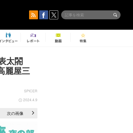
表太閤
高麗屋三
SPICER
2024.4.9
次の画像