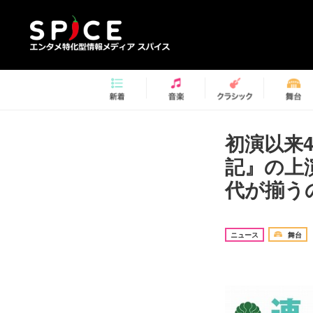
初演以来
記』の上
代が揃うの
ニュース
舞台