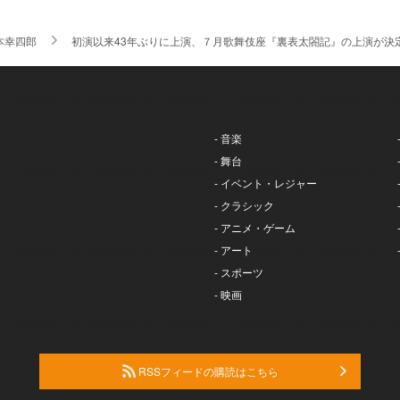
本幸四郎
初演以来43年ぶりに上演、７月歌舞伎座『裏表太閤記』の上演が決
- 音楽
- 舞台
- イベント・レジャー
- クラシック
- アニメ・ゲーム
- アート
- スポーツ
- 映画
RSSフィードの購読はこちら