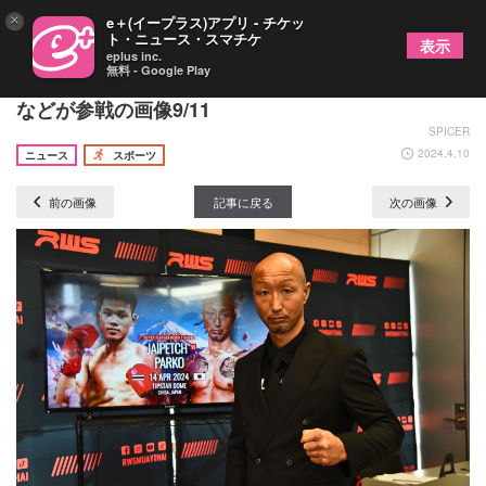
×
e＋(イープラス)アプリ - チケッ
ト・ニュース・スマチケ
表示
eplus inc.
無料 - Google Play
『RWS JAPAN』は4/14開催！石井一成や吉成名高
などが参戦の画像9/11
SPICER
2024.4.10
ニュース
スポーツ
前の画像
記事に戻る
次の画像