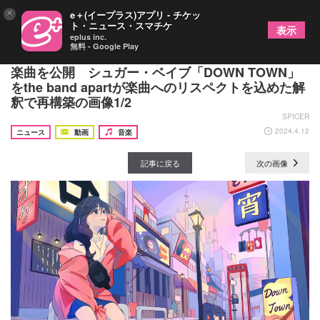
×
e＋(イープラス)アプリ - チケッ
ト・ニュース・スマチケ
表示
eplus inc.
無料 - Google Play
“リバイバル”音楽プロジェクト『Newtro』第13弾
楽曲を公開 シュガー・ベイブ「DOWN TOWN」
をthe band apartが楽曲へのリスペクトを込めた解
釈で再構築の画像1/2
SPICER
2024.4.12
ニュース
動画
音楽
記事に戻る
次の画像