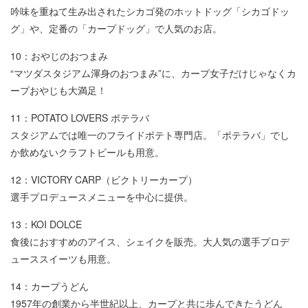
吟味を重ねて生み出されたシカゴ発のホットドッグ「シカゴドッ
グ」や、定番の「カープドッグ」で人気のお店。
10：おやじのおつまみ
“マツダスタジアム渾身のおつまみ”に、カープ女子だけじゃなくカ
ープおやじも大満足！
11：POTATO LOVERS ポテラバ
スタジアムでは唯一のフライドポテト専門店。「ポテラバ」でし
か飲めないクラフトビールも用意。
12：VICTORY CARP（ビクトリーカープ）
選手プロデュースメニューを中心に提供。
13：KOI DOLCE
食後におすすめのアイス、シェイクを販売。大人気の選手プロデ
ューススイーツも用意。
14：カープうどん
1957年の創業から半世紀以上、カープと共に歩んできたうどん