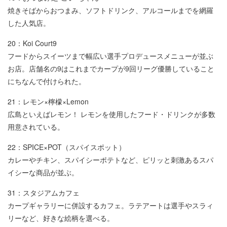
焼きそばからおつまみ、ソフトドリンク、アルコールまでを網羅
した人気店。
20：Koi Court9
フードからスイーツまで幅広い選手プロデュースメニューが並ぶ
お店。店舗名の9はこれまでカープが9回リーグ優勝していること
にちなんで付けられた。
21：レモン×檸檬×Lemon
広島といえばレモン！ レモンを使用したフード・ドリンクが多数
用意されている。
22：SPICE×POT（スパイスポット）
カレーやチキン、スパイシーポテトなど、ピリッと刺激あるスパ
イシーな商品が並ぶ。
31：スタジアムカフェ
カープギャラリーに併設するカフェ。ラテアートは選手やスラィ
リーなど、好きな絵柄を選べる。