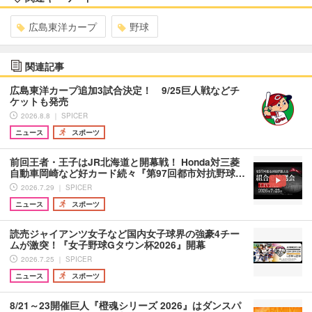
広島東洋カープ
野球
関連記事
広島東洋カープ追加3試合決定！ 9/25巨人戦などチ
ケットも発売
2026.8.8 ｜ SPICER
ニュース
スポーツ
前回王者・王子はJR北海道と開幕戦！ Honda対三菱
自動車岡崎など好カード続々『第97回都市対抗野球…
2026.7.29 ｜ SPICER
ニュース
スポーツ
読売ジャイアンツ女子など国内女子球界の強豪4チー
ムが激突！『女子野球Gタウン杯2026』開幕
2026.7.25 ｜ SPICER
ニュース
スポーツ
8/21～23開催巨人『橙魂シリーズ 2026』はダンスパ