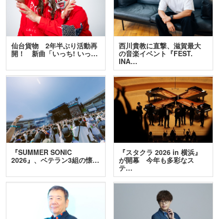
仙台貨物 2年半ぶり活動再
西川貴教に直撃、滋賀最大
開！ 新曲「いっち! いっ…
の音楽イベント『FEST.
INA…
『SUMMER SONIC
『スタクラ 2026 in 横浜』
2026』、ベテラン3組の懐…
が開幕 今年も多彩なス
テ…