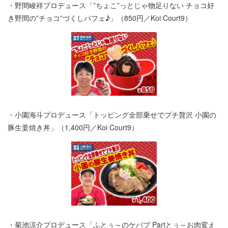
・野間峻祥プロデュース「”ちょこ”っとじゃ物足りない チョコ好
き野間の”チョコ”づくしパフェ♪」（850円／Koi Court9）
・小園海斗プロデュース「トッピング全部乗せでプチ贅沢 小園の
豚生姜焼き丼」（1,400円／Koi Court9）
・菊池涼介プロデュース「ふとぅ～のケバブ Partとぅ～お肉変え