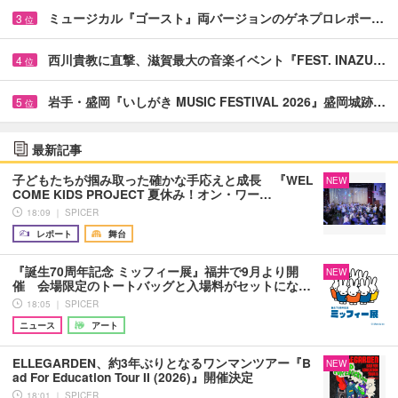
ミュージカル『ゴースト』両バージョンのゲネプロレポー…
3
位
西川貴教に直撃、滋賀最大の音楽イベント『FEST. INAZU…
4
位
岩手・盛岡『いしがき MUSIC FESTIVAL 2026』盛岡城跡…
5
位
最新記事
子どもたちが掴み取った確かな手応えと成長 『WEL
NEW
COME KIDS PROJECT 夏休み！オン・ワー…
18:09 ｜ SPICER
レポート
舞台
『誕生70周年記念 ミッフィー展』福井で9月より開
NEW
催 会場限定のトートバッグと入場料がセットにな…
18:05 ｜ SPICER
ニュース
アート
ELLEGARDEN、約3年ぶりとなるワンマンツアー『B
NEW
ad For Education Tour II (2026)』開催決定
18:01 ｜ SPICER