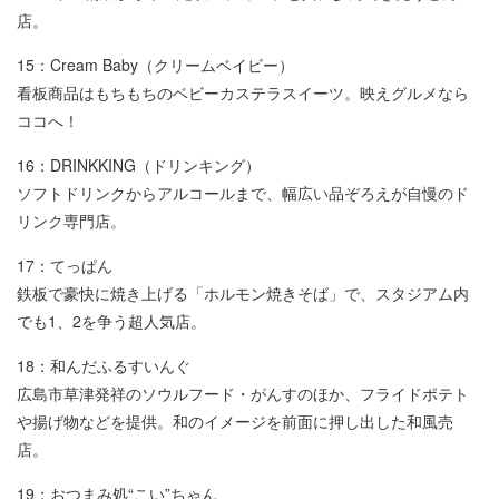
店。
15：Cream Baby（クリームベイビー）
看板商品はもちもちのベビーカステラスイーツ。映えグルメなら
ココへ！
16：DRINKKING（ドリンキング）
ソフトドリンクからアルコールまで、幅広い品ぞろえが自慢のド
リンク専門店。
17：てっぱん
鉄板で豪快に焼き上げる「ホルモン焼きそば」で、スタジアム内
でも1、2を争う超人気店。
18：和んだふるすいんぐ
広島市草津発祥のソウルフード・がんすのほか、フライドポテト
や揚げ物などを提供。和のイメージを前面に押し出した和風売
店。
19：おつまみ処“こい”ちゃん