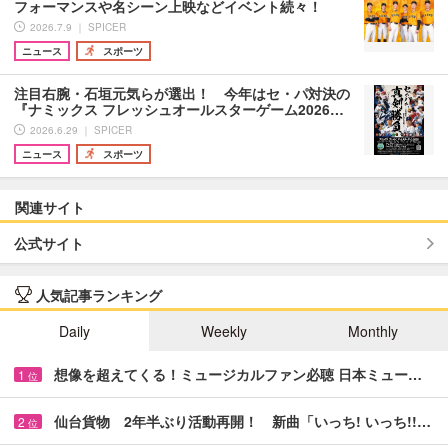
フォーマンスや名シーン上映などイベント続々！
2026.7.9 ｜ SPICER
ニュース
スポーツ
注目右腕・石垣元気らが選出！ 今年はセ・パ対決の
『ナミックス フレッシュオールスターゲーム2026…
2026.6.29 ｜ SPICER
ニュース
スポーツ
関連サイト
公式サイト
人気記事ランキング
Daily
Weekly
Monthly
想像を超えてくる！ミュージカルファン必聴 日本ミュー…
1
位
仙台貨物 2年半ぶり活動再開！ 新曲「いっち! いっち!!…
2
位