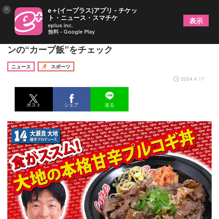
×
e＋(イープラス)アプリ - チケッ
ト・ニュース・スマチケ
表示
eplus inc.
無料 - Google Play
選手プロデュースから地元人気店まで！ 今シーズ
ンの“カープ飯”をチェック
ニュース
スポーツ
2024.4.17
ポスト
シェア
送る