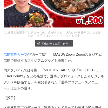
大瀬良大地選手プロデュースの「食がススム！ 大地の本格甘辛プルコギ丼」
など、選手プロデュースメニューも充実
画像を全て表示（14件）
広島東洋カープ
が“カープ飯”――MAZDA Zoom-Zoomスタジアム
広島で提供するスタジアムグルメを発表した。
同スタジアムでは今期、「VICTORY CARP」や「KOI DOLCE」、
「Koi Court9」などの店舗で、選手がプロデュースしたオリジナル
グルメを販売する。今回発表された「選手プロデュースメニュ
ー」は以下の通り。
【投手】
・栗林良吏プロデュース「家族みんなで食べてね栗林の絶品親子