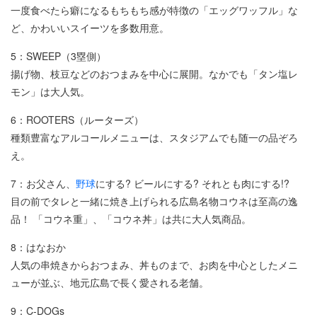
一度食べたら癖になるもちもち感が特徴の「エッグワッフル」な
ど、かわいいスイーツを多数用意。
5：SWEEP（3塁側）
揚げ物、枝豆などのおつまみを中心に展開。なかでも「タン塩レ
モン」は大人気。
6：ROOTERS（ルーターズ）
種類豊富なアルコールメニューは、スタジアムでも随一の品ぞろ
え。
7：お父さん、
野球
にする? ビールにする? それとも肉にする!?
目の前でタレと一緒に焼き上げられる広島名物コウネは至高の逸
品！ 「コウネ重」、「コウネ丼」は共に大人気商品。
8：はなおか
人気の串焼きからおつまみ、丼ものまで、お肉を中心としたメニ
ューが並ぶ、地元広島で長く愛される老舗。
9：C-DOGs