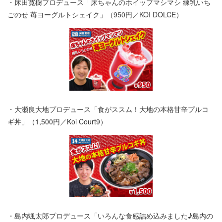
・床田寛樹プロデュース「床ちゃんのホイップマシマシ 練乳いち
ごのせ 苺ヨーグルトシェイク」（950円／KOI DOLCE）
・大瀬良大地プロデュース「食がススム！大地の本格甘辛プルコ
ギ丼」（1,500円／Koi Court9）
・島内颯太郎プロデュース「いろんな食感詰め込みました♪島内の