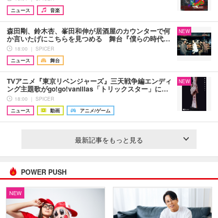
ニュース
音楽
森田剛、鈴木杏、峯田和伸が居酒屋のカウンターで何
NEW
か言いたげにこちらを見つめる 舞台『僕らの時代…
18:00 ｜ SPICER
ニュース
舞台
TVアニメ『東京リベンジャーズ』三天戦争編エンディ
NEW
ング主題歌がgo!go!vanillas「トリックスター」に…
18:00 ｜ SPICER
ニュース
動画
アニメ/ゲーム
最新記事をもっと見る
POWER PUSH
NEW