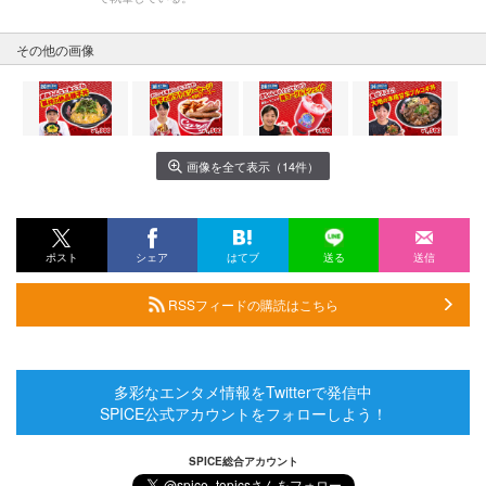
その他の画像
画像を全て表示（14件）
ポスト
シェア
はてブ
送る
送信
RSSフィードの購読はこちら
多彩なエンタメ情報をTwitterで発信中
SPICE公式アカウントをフォローしよう！
SPICE総合アカウント