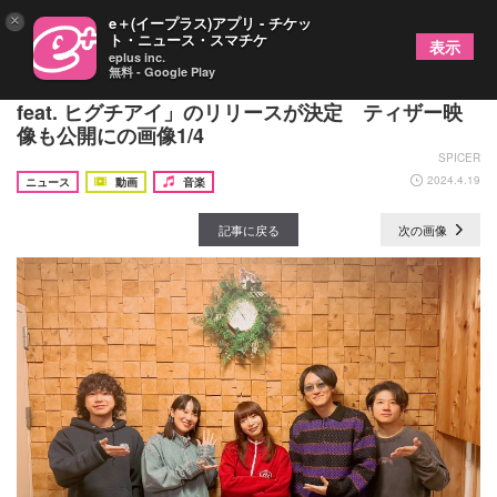
×
e＋(イープラス)アプリ - チケッ
ト・ニュース・スマチケ
表示
eplus inc.
無料 - Google Play
GOOD BYE APRIL、新曲「ニュアンスで伝えて
feat. ヒグチアイ」のリリースが決定 ティザー映
像も公開にの画像1/4
SPICER
2024.4.19
ニュース
動画
音楽
記事に戻る
次の画像