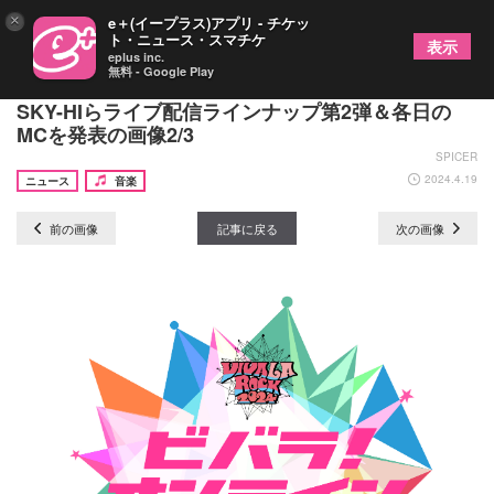
×
e＋(イープラス)アプリ - チケッ
ト・ニュース・スマチケ
表示
eplus inc.
無料 - Google Play
有料生配信『ビバラ!オンライン 2024』HYDE、
SKY-HIらライブ配信ラインナップ第2弾＆各日の
MCを発表の画像2/3
SPICER
2024.4.19
ニュース
音楽
前の画像
記事に戻る
次の画像