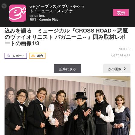
×
e＋(イープラス)アプリ - チケッ
ト・ニュース・スマチケ
表示
eplus inc.
無料 - Google Play
中川晃教・相葉裕樹・木内健人らが初日を前に意気
込みを語る ミュージカル『CROSS ROAD～悪魔
のヴァイオリニスト パガニーニ～』囲み取材レポ
ートの画像1/3
SPICER
2024.4.22
レポート
舞台
記事に戻る
次の画像