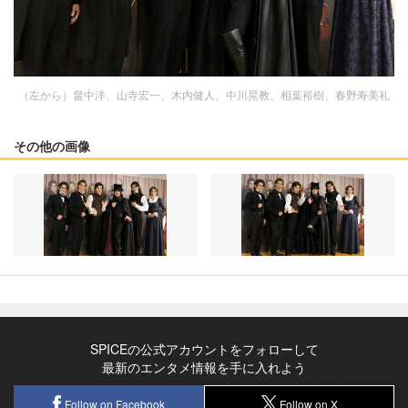
（左から）畠中洋、山寺宏一、木内健人、中川晃教、相葉裕樹、春野寿美礼
その他の画像
SPICEの公式アカウントをフォローして
最新のエンタメ情報を手に入れよう
Follow on Facebook
Follow on X