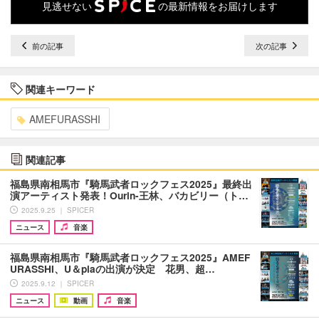
見逃せない
の最新情報をお届けします
前の記事
次の記事
関連キーワード
AMEFURASSHI
関連記事
福島県南相馬市『騎馬武者ロックフェス2025』最終出
演アーティスト発表！Ourin-王林、バカビリー（ト…
2025.9.25 ｜ SPICER
ニュース
音楽
福島県南相馬市『騎馬武者ロックフェス2025』AMEF
URASSHI、U＆piaの出演が決定 花男、超…
2025.9.12 ｜ SPICER
ニュース
動画
音楽