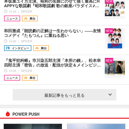
本仮屋ユイカ主演、昭和の名曲にのせて描く最高にH
NEW
APPYな歌謡劇『昭和歌謡劇 歌の銀座パラダイス♪…
10:33 ｜ SPICER
ニュース
舞台
和田雅成「朗読劇の正解は一生わからない」――友情
NEW
コメディ『たもつん』に重ねる思い
10:00 ｜ SPICER
インタビュー
舞台
『鬼平犯科帳』市川染五郎主演「本所の銕」、松本幸
NEW
四郎主演「密告」の放送・配信が決定＆メインビジ…
10:00 ｜ SPICER
ニュース
舞台
最新記事をもっと見る
POWER PUSH