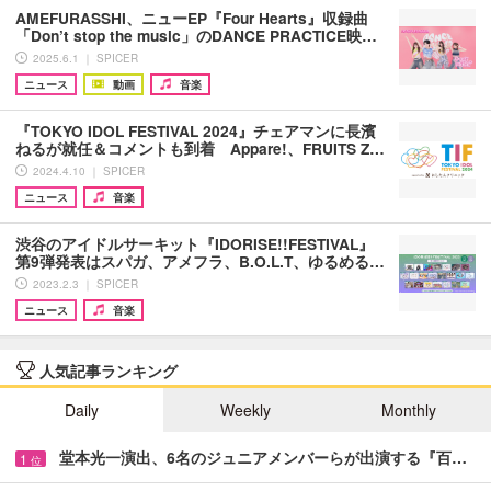
AMEFURASSHI、ニューEP『Four Hearts』収録曲
「Don’t stop the music」のDANCE PRACTICE映…
2025.6.1 ｜ SPICER
ニュース
動画
音楽
『TOKYO IDOL FESTIVAL 2024』チェアマンに長濱
ねるが就任＆コメントも到着 Appare!、FRUITS Z…
2024.4.10 ｜ SPICER
ニュース
音楽
渋谷のアイドルサーキット『IDORISE!!FESTIVAL』
第9弾発表はスパガ、アメフラ、B.O.L.T、ゆるめる…
2023.2.3 ｜ SPICER
ニュース
音楽
人気記事ランキング
Daily
Weekly
Monthly
堂本光一演出、6名のジュニアメンバーらが出演する『百…
1
位