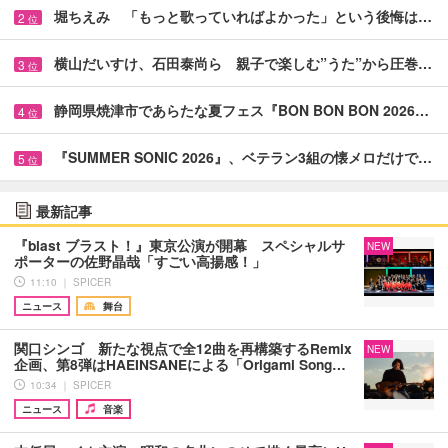
堀ちえみ 「もっと歌っていればよかった」という後悔は…
2
位
横山だいすけ、石田泰尚ら 親子で楽しむ”うた”から圧巻…
3
位
静岡県焼津市であらたな夏フェス『BON BON BON 2026…
4
位
『SUMMER SONIC 2026』、ベテラン3組の懐メロだけで…
5
位
最新記事
『blast ブラスト！』東京公演が開幕 スペシャルサ
NEW
ポーターの佐野晶哉「すごい高揚感！」
11:10 ｜ SPICER
ニュース
舞台
関口シンゴ 新たな視点で全12曲を再構築するRemix
NEW
企画、第8弾はHAEINSANEによる「Origami Song…
10:34 ｜ SPICER
ニュース
音楽