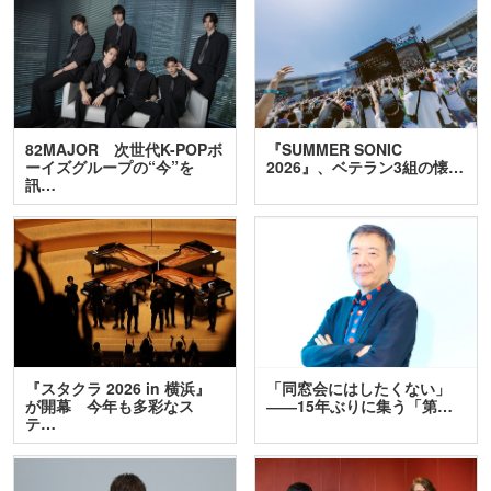
82MAJOR 次世代K-POPボ
『SUMMER SONIC
ーイズグループの“今”を
2026』、ベテラン3組の懐…
訊…
『スタクラ 2026 in 横浜』
「同窓会にはしたくない」
が開幕 今年も多彩なス
――15年ぶりに集う「第…
テ…