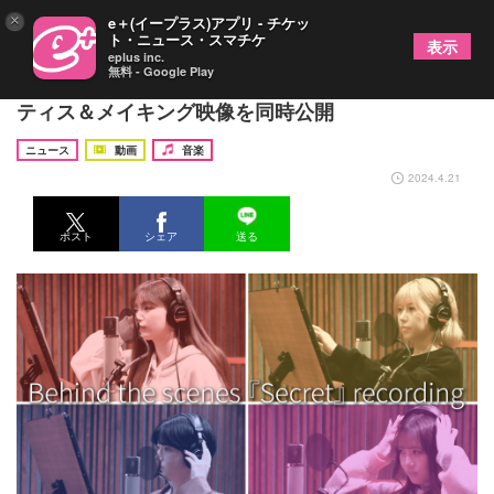
×
e＋(イープラス)アプリ - チケッ
ト・ニュース・スマチケ
表示
eplus inc.
無料 - Google Play
AMEFURASSHI、新曲「Secret」のダンスプラク
ティス＆メイキング映像を同時公開
ニュース
動画
音楽
2024.4.21
ポスト
シェア
送る