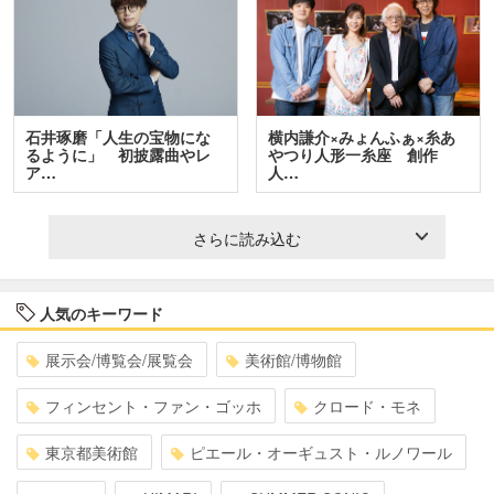
石井琢磨「人生の宝物にな
横内謙介×みょんふぁ×糸あ
るように」 初披露曲やレ
やつり人形一糸座 創作
ア…
人…
さらに読み込む
人気のキーワード
展示会/博覧会/展覧会
美術館/博物館
フィンセント・ファン・ゴッホ
クロード・モネ
東京都美術館
ピエール・オーギュスト・ルノワール