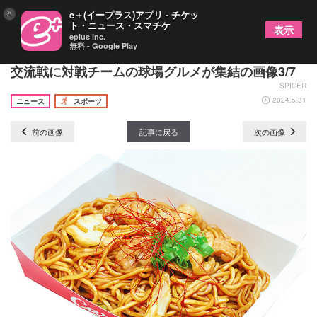
×
e＋(イープラス)アプリ - チケッ
ト・ニュース・スマチケ
表示
eplus inc.
無料 - Google Play
甲子園カレーがみずほPayPayドームに！ ホークス
交流戦に対戦チームの球場グルメが集結の画像3/7
SPICER
2024.5.31
ニュース
スポーツ
前の画像
記事に戻る
次の画像