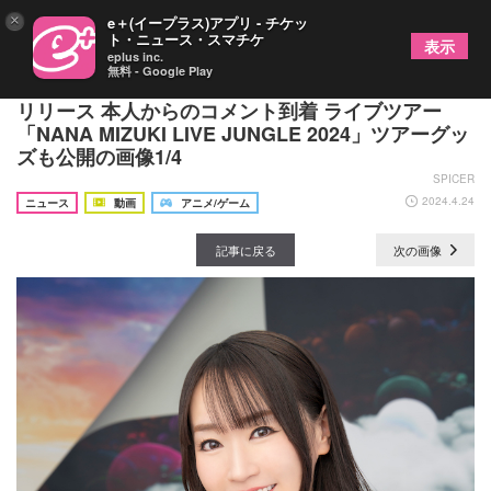
×
e＋(イープラス)アプリ - チケッ
ト・ニュース・スマチケ
表示
eplus inc.
無料 - Google Play
水樹奈々、ニューシングル「ADRENALIZED」本日
リリース 本人からのコメント到着 ライブツアー
「NANA MIZUKI LIVE JUNGLE 2024」ツアーグッ
ズも公開の画像1/4
SPICER
2024.4.24
ニュース
動画
アニメ/ゲーム
記事に戻る
次の画像