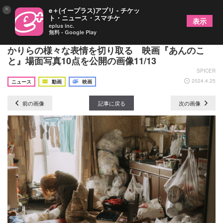
×
e＋(イープラス)アプリ - チケッ
ト・ニュース・スマチケ
表示
eplus inc.
無料 - Google Play
河合優実、佐藤二朗、稲垣吾郎、河井青葉、早見あ
かりらの様々な表情を切り取る 映画『あんのこ
と』場面写真10点を公開の画像11/13
SPICER
2024.4.25
ニュース
動画
映画
前の画像
記事に戻る
次の画像