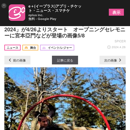
×
e＋(イープラス)アプリ - チケッ
ト・ニュース・スマチケ
表示
eplus inc.
無料 - Google Play
無料でエンタメが楽しめる「Hibiya Festival
2024」が4/26よりスタート オープニングセレモニ
ーに宮本亞門などが登場の画像5/8
SPICER
2024.4.26
ニュース
舞台
イベント/レジャー
前の画像
記事に戻る
次の画像