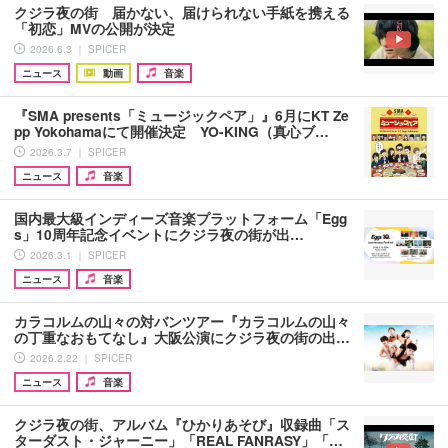
クジラ夜の街 届かない、届けられない手紙を携える
「初恋」MVの公開が決定
2026.6.3 ｜ SPICER
ニュース
動画
音楽
『SMA presents「ミュージックペア」』6月にKT Ze
pp Yokohamaにて開催決定 YO-KING（真心ブ…
2026.3.7 ｜ SPICER
ニュース
音楽
国内最大級インディーズ音楽プラットフォーム「Egg
s」10周年記念イベントにクジラ夜の街が出…
2026.3.1 ｜ SPICER
ニュース
音楽
カラコルムの山々の対バンツアー『カラコルムの山々
の丁重なおもてなし』大阪公演にクジラ夜の街の出…
2026.2.22 ｜ SPICER
ニュース
音楽
クジラ夜の街、アルバム『ひかりあそび』収録曲「ス
ターダスト・ジャーニー」「REAL FANRASY」「…