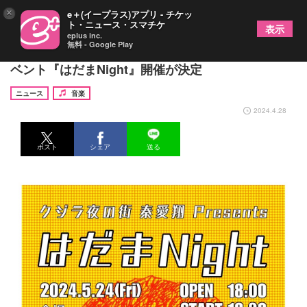
×
e＋(イープラス)アプリ - チケッ
ト・ニュース・スマチケ
表示
eplus inc.
無料 - Google Play
クジラ夜の街の秦愛翔と山本薫によるスピンオフイ
ベント『はだまNight』開催が決定
ニュース
音楽
2024.4.28
ポスト
シェア
送る