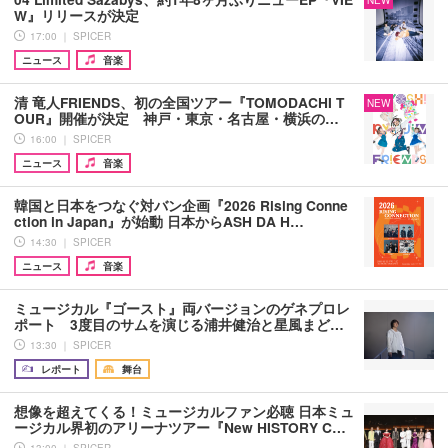
W』リリースが決定
17:00 ｜ SPICER
ニュース
音楽
清 竜人FRIENDS、初の全国ツアー『TOMODACHI T
NEW
OUR』開催が決定 神戸・東京・名古屋・横浜の…
16:00 ｜ SPICER
ニュース
音楽
韓国と日本をつなぐ対バン企画『2026 Rising Conne
ction in Japan』が始動 日本からASH DA H…
14:30 ｜ SPICER
ニュース
音楽
ミュージカル『ゴースト』両バージョンのゲネプロレ
ポート 3度目のサムを演じる浦井健治と星風まど…
13:30 ｜ SPICER
レポート
舞台
想像を超えてくる！ミュージカルファン必聴 日本ミュ
ージカル界初のアリーナツアー『New HISTORY C…
13:00 ｜ SPICER