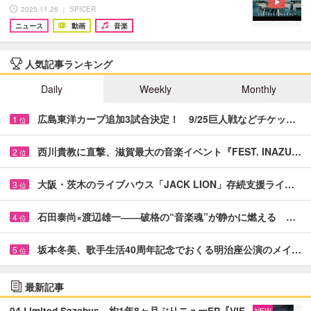
2025.11.26 ｜ SPICER
ニュース
動画
音楽
人気記事ランキング
Daily
Weekly
Monthly
広島東洋カープ追加3試合決定！ 9/25巨人戦などチケッ…
1
位
西川貴教に直撃、滋賀最大の音楽イベント『FEST. INAZU…
2
位
大阪・茨木のライブハウス「JACK LION」存続支援ライ…
3
位
石田泰尚×渡辺雄一――破格の“音楽魂”が静かに燃える …
4
位
坂本冬美、歌手生活40周年記念でおくる明治座公演のメイ…
5
位
最新記事
04 Limited Sazabys、約1年8ヶ月ぶりニューEP『VIE
NEW