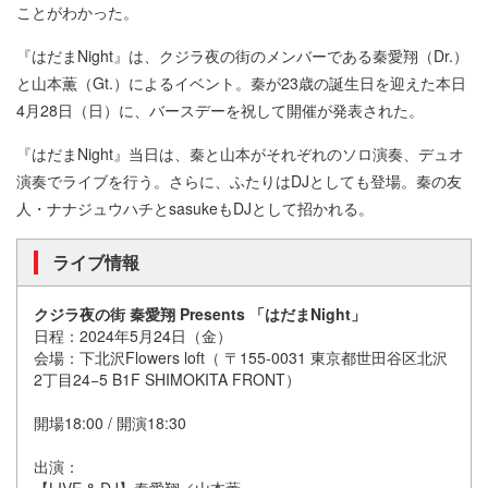
ことがわかった。
『はだまNight』は、クジラ夜の街のメンバーである秦愛翔（Dr.）
と山本薫（Gt.）によるイベント。秦が23歳の誕生日を迎えた本日
4月28日（日）に、バースデーを祝して開催が発表された。
『はだまNight』当日は、秦と山本がそれぞれのソロ演奏、デュオ
演奏でライブを行う。さらに、ふたりはDJとしても登場。秦の友
人・ナナジュウハチとsasukeもDJとして招かれる。
ライブ情報
クジラ夜の街 秦愛翔 Presents 「はだまNight」
日程：2024年5月24日（金）
会場：下北沢Flowers loft（ 〒155-0031 東京都世田谷区北沢
2丁目24−5 B1F SHIMOKITA FRONT）
開場18:00 / 開演18:30
出演：
【LIVE & DJ】秦愛翔／山本薫