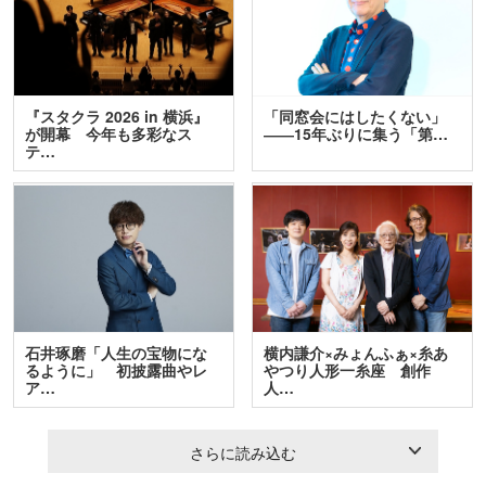
『スタクラ 2026 in 横浜』
「同窓会にはしたくない」
が開幕 今年も多彩なス
――15年ぶりに集う「第…
テ…
石井琢磨「人生の宝物にな
横内謙介×みょんふぁ×糸あ
るように」 初披露曲やレ
やつり人形一糸座 創作
ア…
人…
さらに読み込む