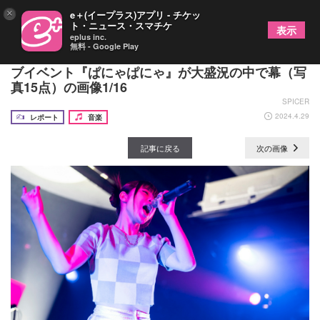
×
e＋(イープラス)アプリ - チケッ
ト・ニュース・スマチケ
表示
eplus inc.
無料 - Google Play
#KTちゃん、初のアカペララップを披露 主催ライ
ブイベント『ぱにゃぱにゃ』が大盛況の中で幕（写
真15点）の画像1/16
SPICER
2024.4.29
レポート
音楽
記事に戻る
次の画像