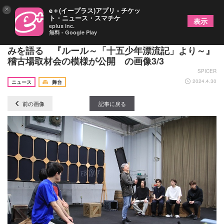
×
e＋(イープラス)アプリ - チケッ
ト・ニュース・スマチケ
表示
eplus inc.
無料 - Google Play
荒井敦史、嘉島陸、富栄ドラムらが公演への意気込
みを語る 『ルール～「十五少年漂流記」より～』
稽古場取材会の模様が公開 の画像3/3
SPICER
2024.4.30
ニュース
舞台
前の画像
記事に戻る