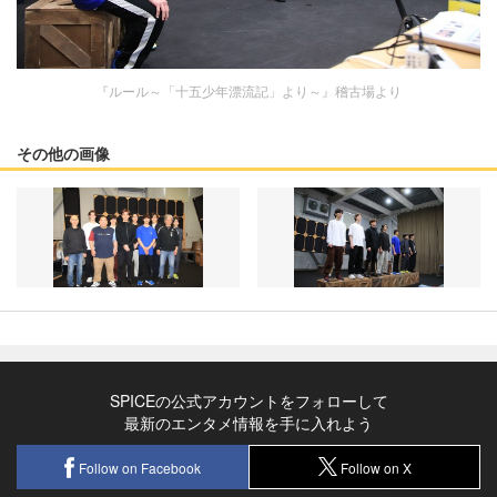
『ルール～「十五少年漂流記」より～』稽古場より
その他の画像
SPICEの公式アカウントをフォローして
最新のエンタメ情報を手に入れよう
Follow on Facebook
Follow on X