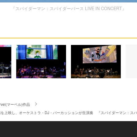
『スパイダーマン：スパイダーバース LIVE IN CONCERT』
rvel(マーベル)作品
を上映し、オーケストラ・DJ・パーカッションが生演奏 『スパイダーマン：スパイダーバ