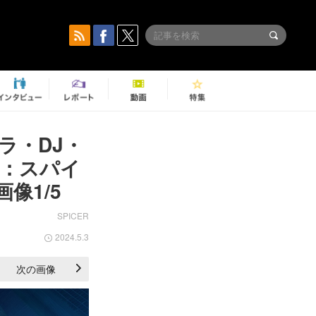
ラ・DJ・
：スパイ
画像1/5
SPICER
2024.5.3
次の画像