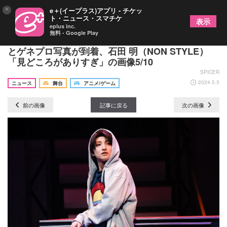
×
e＋(イープラス)アプリ - チケッ
ト・ニュース・スマチケ
表示
eplus inc.
無料 - Google Play
舞台『パリピ孔明』囲み取材オフィシャルレポート
とゲネプロ写真が到着、石田 明（NON STYLE）
「見どころがありすぎ」の画像5/10
SPICER
2024.5.3
ニュース
舞台
アニメ/ゲーム
前の画像
記事に戻る
次の画像