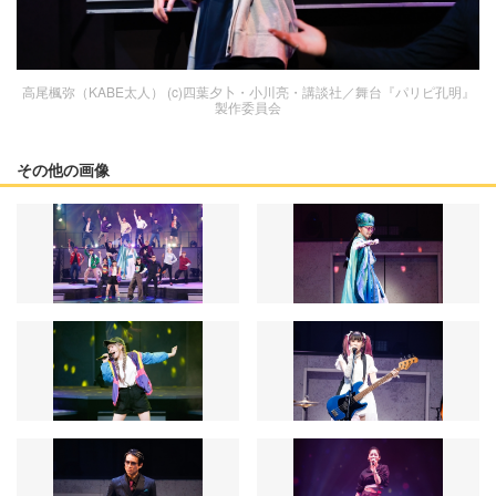
高尾楓弥（KABE太人） (c)四葉夕卜・小川亮・講談社／舞台『パリピ孔明』
製作委員会
その他の画像