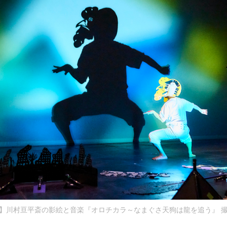
】川村亘平斎の影絵と音楽『オロチカラ～なまぐさ天狗は龍を追う』 