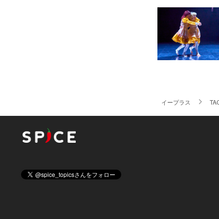
イープラス
TA