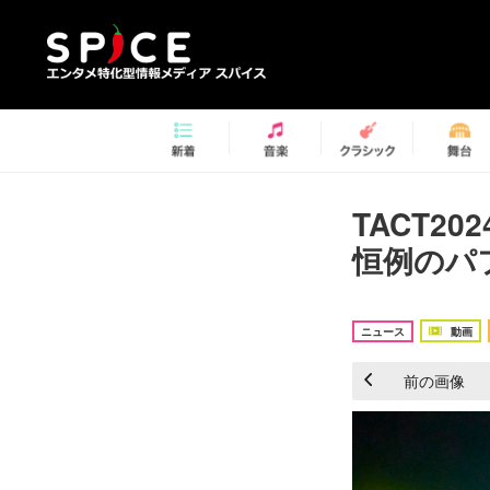
TACT2
恒例のパフ
ニュース
動画
前の画像