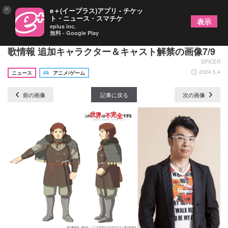
×
e＋(イープラス)アプリ - チケッ
ト・ニュース・スマチケ
表示
eplus inc.
無料 - Google Play
TVアニメ『この世界は不完全すぎる』OP＆ED主題
歌情報 追加キャラクター＆キャスト解禁の画像7/9
SPICER
2024.5.4
ニュース
アニメ/ゲーム
前の画像
記事に戻る
次の画像