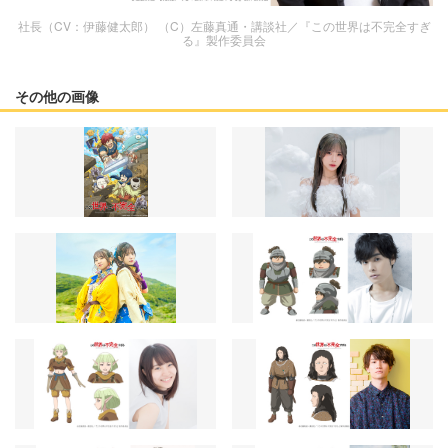
社長（CV：伊藤健太郎） （C）左藤真通・講談社／『この世界は不完全すぎ
る』製作委員会
その他の画像