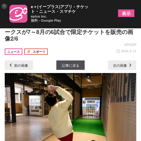
×
e＋(イープラス)アプリ - チケッ
ト・ニュース・スマチケ
表示
eplus inc.
無料 - Google Play
王貞治ベースボールミュージアム入場券付き！ ホ
ークスが7～8月の6試合で限定チケットを販売の画
像2/6
SPICER
2024.5.12
ニュース
スポーツ
前の画像
記事に戻る
次の画像