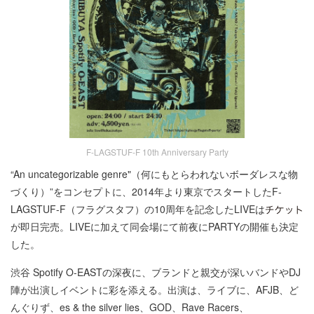
F-LAGSTUF-F 10th Anniversary Party
“An uncategorizable genre"（何にもとらわれないボーダレスな物
づくり）”をコンセプトに、2014年より東京でスタートしたF-
LAGSTUF-F（フラグスタフ）の10周年を記念したLIVEは
が即日完売。LIVEに加えて同会場にて前夜にPARTYの開催も決定
した。
渋谷 Spotify O-EASTの深夜に、ブランドと親交が深いバンドやDJ
陣が出演しイベントに彩を添える。出演は、ライブに、AFJB、ど
んぐりず、es & the silver lies、GOD、Rave Racers、