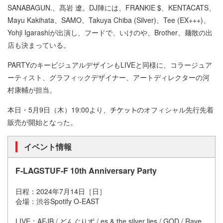
SANABAGUN.、髙岩 遼。DJ陣には、FRANKIE $、KENTACATS、
Mayu Kakihata、SAMO、Takuya Chiba (Silver)、Tee (EX+++)、
Yohji Igarashiが出演し、フードで、いけのや、Brother、麺散の出
店も決まっている。
PARTYのキービジュアルデザインもLIVEと同様に、コラージュア
ーティスト、グラフィックデザイナー、アートディレクターの河
村康輔が担当。
本日・5月9日（木）19:00より、
のオフィシャル先行先着
販売が開始となった。
イベント情報
F-LAGSTUF-F 10th Anniversary Party
日程：2024年7月14日［日］
会場：渋谷Spotify O-EAST
LIVE：AFJB / どんぐりず / es & the silver lies / GOD / Rave