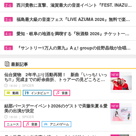
西川貴教に直撃、滋賀最大の音楽イベント『FEST. INAZU…
2
位
福島最大級の音楽フェス『LIVE AZUMA 2026』無料で楽…
3
位
愛知・岐阜の地酒を満喫する『秋酒祭 2026』チケット一…
4
位
『サントリー1万人の第九』Aぇ! groupの佐野晶哉が合唱…
5
位
最新記事
仙台貨物 2年半ぶり活動再開！ 新曲「いっち! いっ
NEW
ち!!」完成までの紆余曲折、トゥアーの見どころと…
18:00 ｜ SPICER
動画
インタビュー
音楽
結那バースデーイベント2026のゲストで斉藤朱夏＆愛
NEW
美の出演が決定
18:00 ｜ SPICER
ニュース
音楽
アニメ/ゲーム