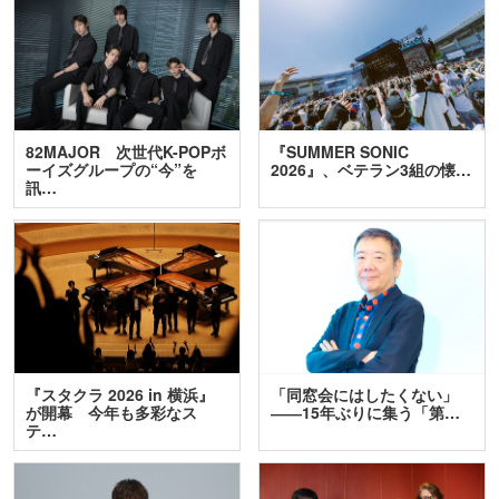
82MAJOR 次世代K-POPボ
『SUMMER SONIC
ーイズグループの“今”を
2026』、ベテラン3組の懐…
訊…
『スタクラ 2026 in 横浜』
「同窓会にはしたくない」
が開幕 今年も多彩なス
――15年ぶりに集う「第…
テ…