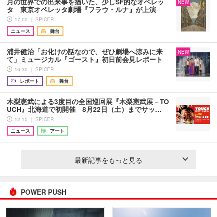
月の世界での出来事を描いた、少しSF的なオペレッ
NEW
タ 東京オペレッタ劇場『フラウ・ルナ』が上演
17:00 ｜ SPICER
ニュース
舞台
浦井健治「お化けの話なので、ぜひ劇場へ涼みに来
NEW
て」ミュージカル『ゴースト』初日前会見レポート
16:30 ｜ SPICER
レポート
舞台
木梨憲武による3度目の全国巡回展『木梨憲武展－TO
UCH』北海道で初開催 8月22日（土）までサッ…
12:10 ｜ SPICER
ニュース
アート
最新記事をもっと見る
POWER PUSH