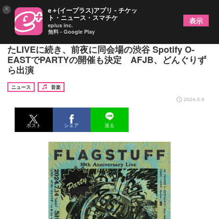
×
e＋(イープラス)アプリ - チケッ
ト・ニュース・スマチケ
表示
eplus inc.
無料 - Google Play
F-LAGSTUF-F（フラグスタフ）の10周年を記念し
たLIVEに続き、前夜に同会場の渋谷 Spotify O-
EASTでPARTYの開催も決定 AFJB、どんぐりず
ら出演
ニュース
音楽
2024.5.9
ポスト
シェア
送る