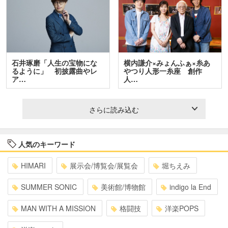
石井琢磨「人生の宝物にな
横内謙介×みょんふぁ×糸あ
るように」 初披露曲やレ
やつり人形一糸座 創作
ア…
人…
さらに読み込む
人気のキーワード
HIMARI
展示会/博覧会/展覧会
堀ちえみ
SUMMER SONIC
美術館/博物館
indigo la End
MAN WITH A MISSION
格闘技
洋楽POPS