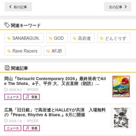
前の記事
次の記事
関連キーワード
SANABAGUN.
GOD
高岩遼
どんぐりず
Rave Racers
AFJB
関連記事
岡山『Setouchi Contemporary 2026』最終発表でAil
e The Shota、a子、平井 大、又吉直樹（朗読）…
2026.8.4 ｜ SPICER
ニュース
音楽
広島「旧日銀」で高岩遼とHALLEYが共演 入場無料
の『Peace, Rhythm & Blues.』8月に開催
2026.7.6 ｜ SPICER
ニュース
音楽