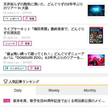
天井知らずの熱気に沸いた、どんぐりずの2年半ぶり
のツアー in 大阪
2026.3.10 ｜ SPICER
レポート
音楽
ライブサーキット『梅田界隈』最終発表で、どんぐり
ず出演決定
2026.3.6 ｜ SPICER
ニュース
音楽
「歯ぁ悔い縛って踊ってくれ！」どんぐりずニューア
ルバム『DONGURI ZOO』＆2年半ぶりのツアーを…
2026.1.24 ｜ SPICER
インタビュー
音楽
人気記事ランキング
Daily
Weekly
Monthly
坂本冬美、歌手生活40周年記念でおくる明治座公演のメイ…
1
位