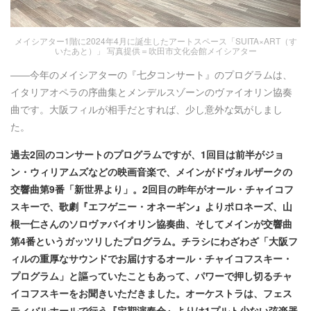
メイシアター1階に2024年4月に誕生したアートスペース「SUITA×ART（す
いたあと）」 写真提供＝吹田市文化会館メイシアター
――今年のメイシアターの『七夕コンサート』のプログラムは、
イタリアオペラの序曲集とメンデルスゾーンのヴァイオリン協奏
曲です。大阪フィルが相手だとすれば、少し意外な気がしまし
た。
過去2回のコンサートのプログラムですが、1回目は前半がジョ
ン・ウィリアムズなどの映画音楽で、メインがドヴォルザークの
交響曲第9番「新世界より」。2回目の昨年がオール・チャイコフ
スキーで、歌劇『エフゲニー・オネーギン』よりポロネーズ、山
根一仁さんのソロヴァバイオリン協奏曲、そしてメインが交響曲
第4番というガッツリしたプログラム。チラシにわざわざ「大阪フ
ィルの重厚なサウンドでお届けするオール・チャイコフスキー・
プログラム」と謳っていたこともあって、パワーで押し切るチャ
イコフスキーをお聞きいただきました。オーケストラは、フェス
ティバルホールで行う『定期演奏会』よりは1プルト少ない弦楽器