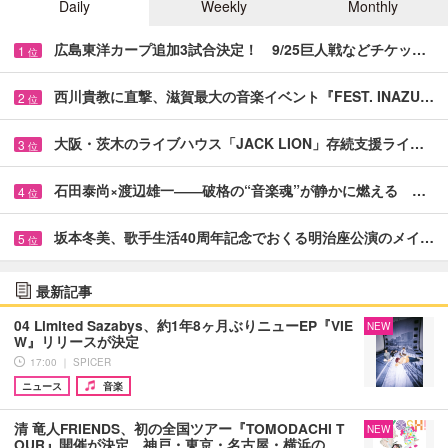
Daily
Weekly
Monthly
広島東洋カープ追加3試合決定！ 9/25巨人戦などチケッ…
1
位
西川貴教に直撃、滋賀最大の音楽イベント『FEST. INAZU…
2
位
大阪・茨木のライブハウス「JACK LION」存続支援ライ…
3
位
石田泰尚×渡辺雄一――破格の“音楽魂”が静かに燃える …
4
位
坂本冬美、歌手生活40周年記念でおくる明治座公演のメイ…
5
位
最新記事
04 Limited Sazabys、約1年8ヶ月ぶりニューEP『VIE
NEW
W』リリースが決定
17:00 ｜ SPICER
ニュース
音楽
清 竜人FRIENDS、初の全国ツアー『TOMODACHI T
NEW
OUR』開催が決定 神戸・東京・名古屋・横浜の…