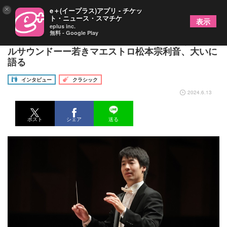
×
e＋(イープラス)アプリ - チケッ
ト・ニュース・スマチケ
表示
eplus inc.
無料 - Google Play
吹田メイシアターに鳴り響く、いつもと違う大フィ
ルサウンドーー若きマエストロ松本宗利音、大いに
語る
インタビュー
クラシック
2024.6.13
ポスト
シェア
送る