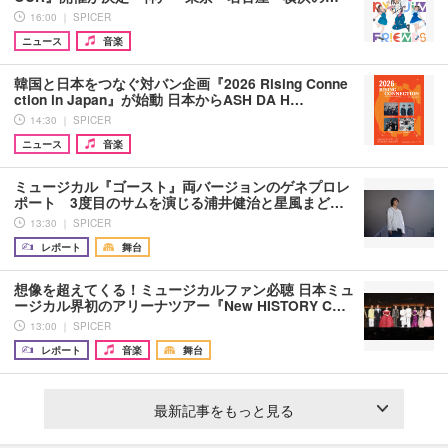
16:00 ｜ SPICER
ニュース
音楽
韓国と日本をつなぐ対バン企画『2026 Rising Conne
ction in Japan』が始動 日本からASH DA H…
14:30 ｜ SPICER
ニュース
音楽
ミュージカル『ゴースト』両バージョンのゲネプロレ
ポート 3度目のサムを演じる浦井健治と星風まど…
13:30 ｜ SPICER
レポート
舞台
想像を超えてくる！ミュージカルファン必聴 日本ミュ
ージカル界初のアリーナツアー『New HISTORY C…
13:00 ｜ SPICER
レポート
音楽
舞台
最新記事をもっと見る