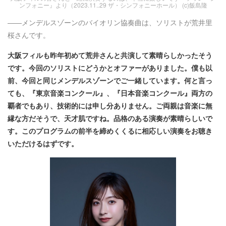
ンフォニー』より（2023.11..29 ザ・シンフォニーホール） (c)飯島隆
――メンデルスゾーンのバイオリン協奏曲は、ソリストが荒井里
桜さんです。
大阪フィルも昨年初めて荒井さんと共演して素晴らしかったそう
です。今回のソリストにどうかとオファーがありました。僕も以
前、今回と同じメンデルスゾーンでご一緒しています。何と言っ
ても、『東京音楽コンクール』、『日本音楽コンクール』両方の
覇者でもあり、技術的には申し分ありません。ご両親は音楽に無
縁な方だそうで、天才肌ですね。品格のある演奏が素晴らしいで
す。このプログラムの前半を締めくくるに相応しい演奏をお聴き
いただけるはずです。