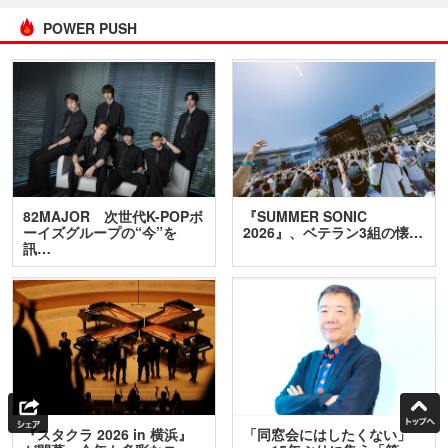
POWER PUSH
82MAJOR 次世代K-POPボ
『SUMMER SONIC
ーイズグループの“今”を
2026』、ベテラン3組の懐…
訊…
『スタクラ 2026 in 横浜』
「同窓会にはしたくない」