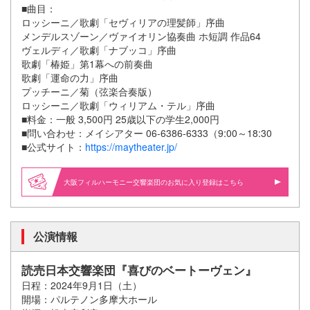
■曲目：
ロッシーニ／歌劇「セヴィリアの理髪師」序曲
メンデルスゾーン／ヴァイオリン協奏曲 ホ短調 作品64
ヴェルディ／歌劇「ナブッコ」序曲
歌劇「椿姫」第1幕への前奏曲
歌劇「運命の力」序曲
プッチーニ／菊（弦楽合奏版）
ロッシーニ／歌劇「ウィリアム・テル」序曲
■料金：一般 3,500円 25歳以下の学生2,000円
■問い合わせ：メイシアター 06-6386-6333（9:00～18:30
■公式サイト：
https://maytheater.jp/
大阪フィルハーモニー交響楽団のお気に入り登録はこちら
公演情報
読売日本交響楽団『喜びのベートーヴェン』
日程：2024年9月1日（土）
開場：パルテノン多摩大ホール