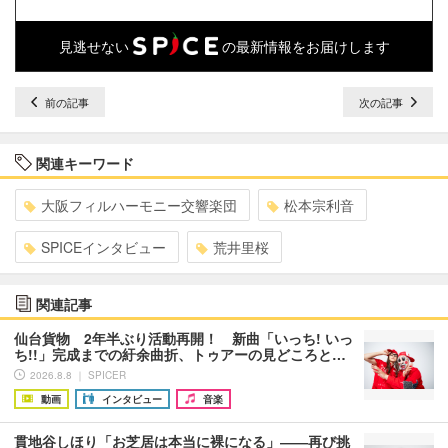
見逃せない
の最新情報をお届けします
前の記事
次の記事
関連キーワード
大阪フィルハーモニー交響楽団
松本宗利音
SPICEインタビュー
荒井里桜
関連記事
仙台貨物 2年半ぶり活動再開！ 新曲「いっち! いっ
ち!!」完成までの紆余曲折、トゥアーの見どころと…
2026.8.8 ｜ SPICER
動画
インタビュー
音楽
貫地谷しほり「お芝居は本当に裸になる」――再び挑