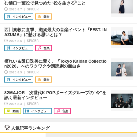
む樋口一葉役で見つめた“役を生きる”こと
2026.8.7 ｜ SPICER
インタビュー
舞台
西川貴教に直撃、滋賀最大の音楽イベント『FEST. IN
AZUMA』に懸ける思いとは？
2026.8.6 ｜ SPICER
インタビュー
音楽
檀れい＆阪口珠美に聞く、『Tokyo Kaidan Collectio
n2026』へのワクワクや朗読劇の面白さ
2026.8.5 ｜ SPICER
インタビュー
舞台
82MAJOR 次世代K-POPボーイズグループの“今”を
訊く最新インタビュー
2026.8.3 ｜ SPICER
動画
インタビュー
音楽
人気記事ランキング