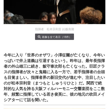
指揮者 松本宗利音 (c)飯島隆
画像を全て表示（15件）
今年に入り「世界のオザワ」小澤征爾が亡くなり、今年い
っぱいで井上道義は引退するという。昨年は、最年長指揮
者の外山雄三に続き、飯守泰次郎も亡くなった。巨匠クラ
スの指揮者が次々と鬼籍に入る一方で、若手指揮者の台頭
も目覚ましい。指揮者界の新旧交代が進む中、注目したい
のが松本宗利音（まつもと しゅうりひと）だ。関西で絶
対的な人気を誇る大阪フィルハーモニー交響楽団をここ数
年、頻繁に指揮している若き俊英に、彼の地元の吹田メイ
シアターにて話を聞いた。