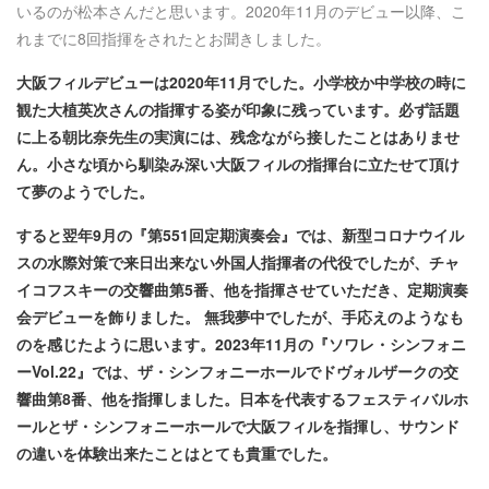
いるのが松本さんだと思います。2020年11月のデビュー以降、こ
れまでに8回指揮をされたとお聞きしました。
大阪フィルデビューは2020年11月でした。小学校か中学校の時に
観た大植英次さんの指揮する姿が印象に残っています。必ず話題
に上る朝比奈先生の実演には、残念ながら接したことはありませ
ん。小さな頃から馴染み深い大阪フィルの指揮台に立たせて頂け
て夢のようでした。
すると翌年9月の『第551回定期演奏会』では、新型コロナウイル
スの水際対策で来日出来ない外国人指揮者の代役でしたが、チャ
イコフスキーの交響曲第5番、他を指揮させていただき、定期演奏
会デビューを飾りました。 無我夢中でしたが、手応えのようなも
のを感じたように思います。2023年11月の『ソワレ・シンフォニ
ーVol.22』では、ザ・シンフォニーホールでドヴォルザークの交
響曲第8番、他を指揮しました。日本を代表するフェスティバルホ
ールとザ・シンフォニーホールで大阪フィルを指揮し、サウンド
の違いを体験出来たことはとても貴重でした。