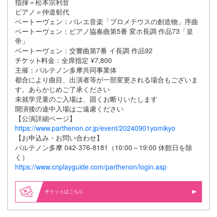
指揮＝松本宗利音
ピアノ＝仲道郁代
ベートーヴェン：バレエ音楽「プロメテウスの創造物」序曲
ベートーヴェン：ピアノ協奏曲第5番 変ホ長調 作品73「皇
帝」
ベートーヴェン：交響曲第7番 イ長調 作品92
料金：全席指定 ¥7,800
主催：パルテノン多摩共同事業体
都合により曲目、出演者等が一部変更される場合もございま
す。あらかじめご了承ください
未就学児童のご入場は、固くお断りいたします
開演後の途中入場はご遠慮ください
【公演詳細ページ】
https://www.parthenon.or.jp/event/20240901yomikyo
【お申込み・お問い合わせ】
パルテノン多摩 042-376-8181（10:00～19:00 休館日を除
く）
https://www.cnplayguide.com/parthenon/login.asp
はこちら