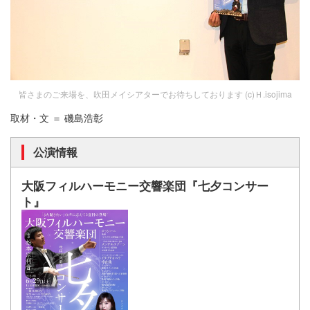
皆さまのご来場を、吹田メイシアターでお待ちしております (c)Ｈ.isojima
取材・文 ＝ 磯島浩彰
公演情報
大阪フィルハーモニー交響楽団『七夕コンサー
ト』