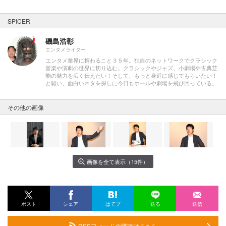
SPICER
磯島浩彰
エンタメライター
エンタメ業界に携わること３５年。独自のネットワークでクラシック
音楽や演劇の世界に切り込む。クラシックやジャズ、小劇場や古典芸
能の魅力を広く伝えたい！そして、もっと身近に感じてもらいたい！
と願い、面白いネタを探しに今日もホールや劇場を飛び回っている。
その他の画像
画像を全て表示（15件）
ポスト
シェア
はてブ
送る
送信
RSSフィードの購読はこちら