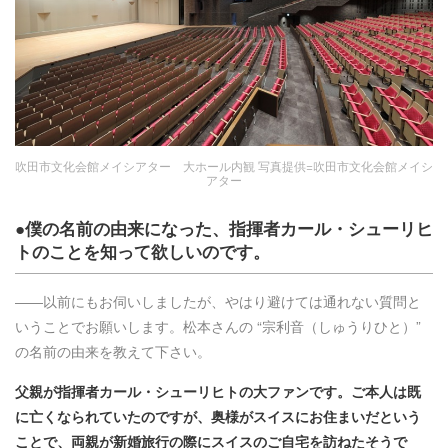
吹田市文化会館メイシアター 大ホール内観 写真提供=吹田市文化会館メイシ
アター
●僕の名前の由来になった、指揮者カール・シューリヒ
トのことを知って欲しいのです。
――以前にもお伺いしましたが、やはり避けては通れない質問と
いうことでお願いします。松本さんの “宗利音（しゅうりひと）”
の名前の由来を教えて下さい。
父親が指揮者カール・シューリヒトの大ファンです。ご本人は既
に亡くなられていたのですが、奥様がスイスにお住まいだという
ことで、両親が新婚旅行の際にスイスのご自宅を訪ねたそうで