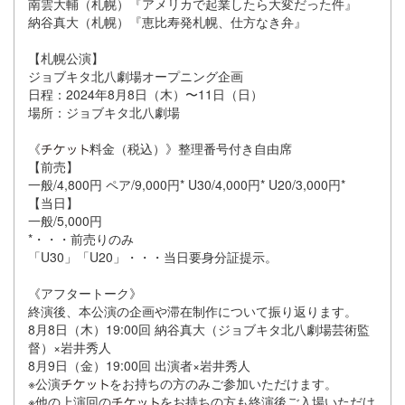
南雲大輔（札幌）『アメリカで起業したら大変だった件』
納谷真大（札幌）『恵比寿発札幌、仕方なき弁』
【札幌公演】
ジョブキタ北八劇場オープニング企画
日程：2024年8月8日（木）〜11日（日）
場所：ジョブキタ北八劇場
《
料金（税込）》整理番号付き自由席
【前売】
一般/4,800円 ペア/9,000円* U30/4,000円* U20/3,000円*
【当日】
一般/5,000円
*・・・前売りのみ
「U30」「U20」・・・当日要身分証提示。
《アフタートーク》
終演後、本公演の企画や滞在制作について振り返ります。
8月8日（木）19:00回 納谷真大（ジョブキタ北八劇場芸術監
督）×岩井秀人
8月9日（金）19:00回 出演者×岩井秀人
※公演
をお持ちの方のみご参加いただけます。
※他の上演回の
をお持ちの方も終演後ご入場いただけ