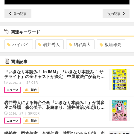
前の記事
次の記事
関連キーワード
ハイバイ
岩井秀人
納谷真大
板垣雄亮
関連記事
『いきなり本読み！ in IMM』『いきなり本読み！ サ
テライト』の全キャストが決定 中屋敷法仁が新た…
2026.7.6 ｜ SPICER
ニュース
舞台
岩井秀人による舞台企画『いきなり本読み！』が博多
座に登場 森公美子、花總まり、浦井健治が出演し…
2026.1.17 ｜ SPICER
ニュース
舞台
梶裕貴、岡本信彦、名塚佳織、遠野ひかるら出演 声