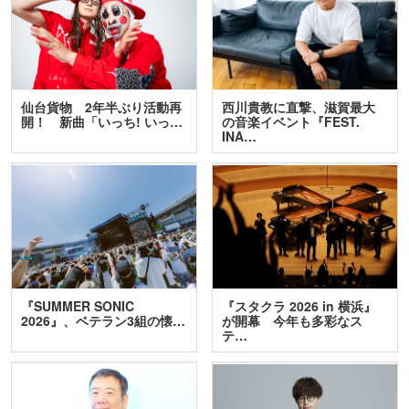
仙台貨物 2年半ぶり活動再
西川貴教に直撃、滋賀最大
開！ 新曲「いっち! いっ…
の音楽イベント『FEST.
INA…
『SUMMER SONIC
『スタクラ 2026 in 横浜』
2026』、ベテラン3組の懐…
が開幕 今年も多彩なス
テ…