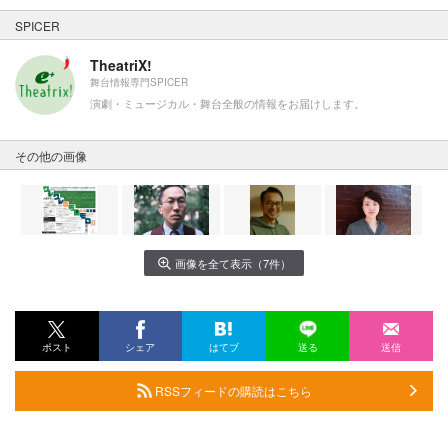
SPICER
TheatriX!
舞台情報専門SPICER
演劇・ミュージカル・舞台全般の情報をお届けします。
その他の画像
画像を全て表示（7件）
ポスト
シェア
はてブ
送る
送信
RSSフィードの購読はこちら