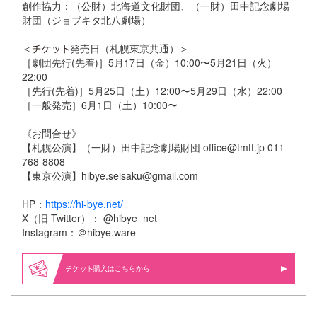
創作協力：（公財）北海道文化財団、（一財）田中記念劇場
財団（ジョブキタ北八劇場）
＜
発売日（札幌東京共通）＞
［劇団先行(先着)］5月17日（金）10:00〜5月21日（火）
22:00
［先行(先着)］5月25日（土）12:00〜5月29日（水）22:00
［一般発売］6月1日（土）10:00〜
《お問合せ》
【札幌公演】（一財）田中記念劇場財団 office@tmtf.jp 011-
768-8808
【東京公演】hibye.seisaku@gmail.com
HP：
https://hi-bye.net/
X（旧 Twitter）： @hibye_net
Instagram：＠hibye.ware
購入はこちらから