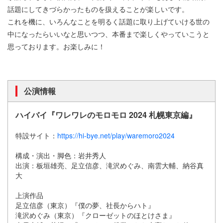
話題にしてきづらかったものを扱えることが楽しいです。
これを機に、いろんなことを明るく話題に取り上げていける世の
中になったらいいなと思いつつ、本番まで楽しくやっていこうと
思っております。お楽しみに！
公演情報
ハイバイ『ワレワレのモロモロ 2024 札幌東京編』
特設サイト：
https://hi-bye.net/play/waremoro2024
構成・演出・脚色：岩井秀人
出演：板垣雄亮、足立信彦、滝沢めぐみ、南雲大輔、納谷真
大
上演作品
足立信彦（東京）『僕の夢、社長からハト』
滝沢めぐみ（東京）『クローゼットのほとけさま』