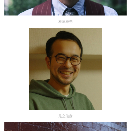
板垣雄亮
足立信彦