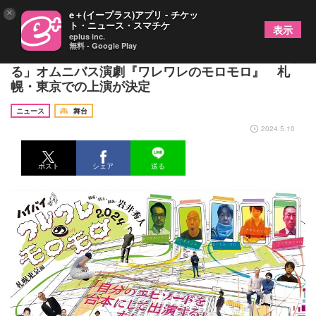
×
e＋(イープラス)アプリ - チケッ
ト・ニュース・スマチケ
表示
eplus inc.
無料 - Google Play
ハイバイ、「自分のエピソードを台本にして出演す
る」オムニバス演劇『ワレワレのモロモロ』 札
幌・東京での上演が決定
ニュース
舞台
2024.5.10
ポスト
シェア
送る