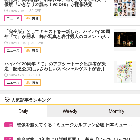
優版『いきなり本読み！Voices』が開催決定
2025.7.16 ｜ SPICER
ニュース
舞台
「完全版」としてキャストを一新した、ハイバイ20周
年『て』が開幕 舞台写真と岩井秀人のコメントが…
2024.12.19 ｜ SPICER
ニュース
舞台
ハイバイ20周年『て』のアフタートーク出演者が決
定 記念公演にふさわしいスペシャルゲストが岩井…
2024.12.9 ｜ SPICER
ニュース
舞台
人気記事ランキング
Daily
Weekly
Monthly
想像を超えてくる！ミュージカルファン必聴 日本ミュー…
1
位
仙台貨物 2年半ぶり活動再開！ 新曲「いっち! いっち!!…
2
位