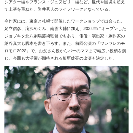
シアター編やフランス・ジュヌビリエ編など、世代や国境を超え
て上演を重ねた、岩井秀人のライフワークとなっている。
今作家には、東京と札幌で開催したワークショップで出会った、
足立信彦、滝沢めぐみ、南雲大輔に加え、2024年にオープンした
ジョブキタ北八劇場芸術監督でもあり、俳優・演出家・劇作家の
納谷真大も脚本を書き下ろす。また、前回公演の『ワレワレのモ
ロモロ2022』で、お父さん役からバーのママまで幅広い役柄を演
じ、今回も大活躍が期待される板垣雄亮の出演も決定した。