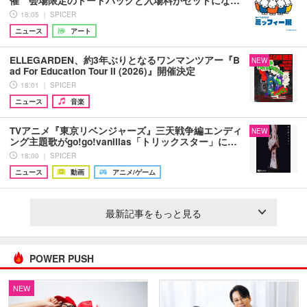
催 会場限定のトートバッグと入場料がセットにな…
18:05 ｜ SPICER
ニュース
アート
ELLEGARDEN、約3年ぶりとなるワンマンツアー『B
NEW
ad For Education Tour II (2026)』開催決定
18:01 ｜ SPICER
ニュース
音楽
TVアニメ『東京リベンジャーズ』三天戦争編エンディ
NEW
ング主題歌がgo!go!vanillas「トリックスター」に…
18:00 ｜ SPICER
ニュース
動画
アニメ/ゲーム
最新記事をもっと見る
POWER PUSH
NEW