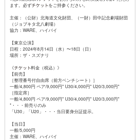
ます。必ず
をご持参ください。
主催：（公財）北海道文化財団、（一財）田中記念劇場財団
（ジョブキタ北八劇場）
協力：WARE、ハイバイ
【東京公演】
日程：2024年8月14日（水）〜18日（日）
場所：ザ・スズナリ
《
料金（税込）》
【前売】
［整理番号付自由席（前方ベンチシート）］
一般/4,800円 ペア/9,000円* U30/4,000円* U20/3,000円*
［指定席］
一般/4,800円 ペア/9,000円* U30/4,000円* U20/3,000円*
*・・・前売りのみ
「U30」「U20」・・・当日要身分証提示。
【当日】
一般/5,000円
主催：WARE、ハイバイ