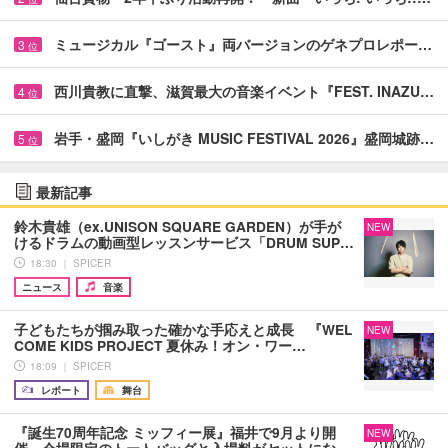
ミュージカル『ゴースト』両バージョンのゲネプロレポー…
3
位
西川貴教に直撃、滋賀最大の音楽イベント『FEST. INAZU…
4
位
岩手・盛岡『いしがき MUSIC FESTIVAL 2026』盛岡城跡…
5
位
最新記事
鈴木貴雄（ex.UNISON SQUARE GARDEN）が手が
NEW
けるドラムの動画型レッスンサービス「DRUM SUP…
18:30 ｜ SPICER
ニュース
音楽
子どもたちが掴み取った確かな手応えと成長 『WEL
NEW
COME KIDS PROJECT 夏休み！オン・ワー…
18:09 ｜ SPICER
レポート
舞台
『誕生70周年記念 ミッフィー展』福井で9月より開
NEW