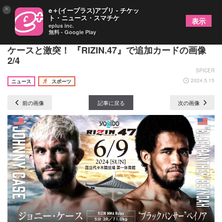
×
e＋(イープラス)アプリ - チケッ
ト・ニュース・スマチケ
表示
eplus inc.
無料 - Google Play
榊原CEOから説教されたベイノアが“査定マッチ”で
ケースと激突！ 『RIZIN.47』で追加カードの画像
2/4
SPICER
2024.5.15
ニュース
スポーツ
前の画像
記事に戻る
次の画像