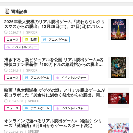
関連記事
2026年最大規模のリアル脱出ゲーム『終わらないクリ
スマスからの脱出』12月26日(土)、27日(日)にパシ…
2026.7.7 ｜ SPICER
ニュース
動画
アニメ/ゲーム
イベント/レジャー
描き下ろし新ビジュアルを公開 リアル脱出ゲーム×名
探偵コナン最新作『100万ドルの絡繰館からの脱出…
2024.6.4 ｜ SPICER
ニュース
アニメ/ゲーム
イベント/レジャー
映画『鬼太郎誕生 ゲゲゲの謎』とリアル脱出ゲームが
初コラボした『哭倉村に渦巻く怨念からの脱出』開…
2024.5.30 ｜ SPICER
ニュース
アニメ/ゲーム
イベント/レジャー
オンラインで遊べるリアル脱出ゲーム×〈物語〉シリ
ーズ『謎物語』6月6日からゲームスタート決定
2024.5.30 ｜ SPICER