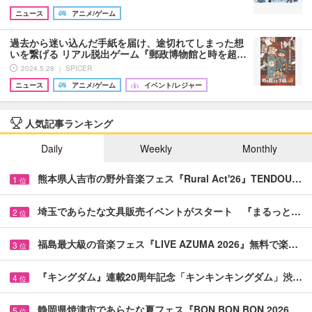
ニュース
アニメ/ゲーム
過去から迷い込んだ手紙を届け、途切れてしまった想
いを繋げる リアル脱出ゲーム『郵政博物館と時を超…
2024.5.28 ｜ SPICER
ニュース
アニメ/ゲーム
イベント/レジャー
人気記事ランキング
Daily
Weekly
Monthly
熊本県人吉市の野外音楽フェス『Rural Act'26』TENDOU…
1
位
埼玉であらたな文具販売イベントがスタート 『まるっと…
2
位
福島最大級の音楽フェス『LIVE AZUMA 2026』無料で楽…
3
位
『キングダム』連載20周年記念「キンキンキングダム」渋…
4
位
静岡県焼津市であらたな夏フェス『BON BON BON 2026…
5
位