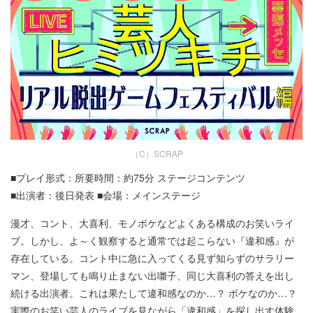
（C）SCRAP
■プレイ形式：所要時間：約75分 ステージコンテンツ
■出演者：後日発表 ■会場：メインステージ
漫才、コント、大喜利、モノボケなどよくある構成のお笑いライ
ブ。しかし、よ～く観察すると通常では起こらない『違和感』が
存在している。コント中に急に入ってくる見ず知らずのサラリー
マン、登場しても鳴り止まない出囃子、同じ大喜利の答えを出し
続ける出演者。これは果たして違和感なのか…？ ボケなのか…？
実際のお笑い芸人のライブを見ながら「違和感」を探し出す体験