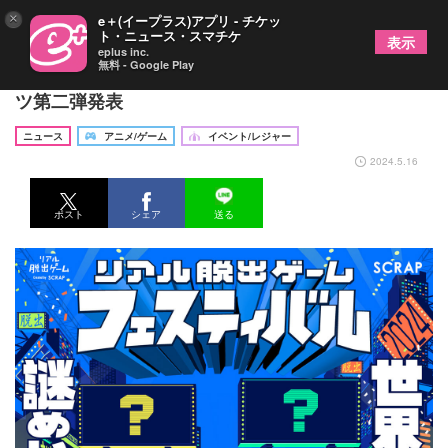
×
e＋(イープラス)アプリ - チケッ
ト・ニュース・スマチケ
表示
eplus inc.
無料 - Google Play
『リアル脱出ゲームフェスティバル』開催コンテン
ツ第二弾発表
ニュース
アニメ/ゲーム
イベント/レジャー
2024.5.16
ポスト
シェア
送る