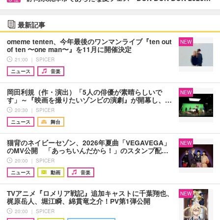
最新記事
omeme tenten、今年最後のワンマンライブ『ten out
NEW
of ten 〜one man〜』を11月に開催決定
21:00 ｜ SPICER
ニュース
音楽
岡田利規（作・演出）「5人の俳優が素晴らしいで
NEW
す」～『映画を撮りたいゾンビの演劇』が開幕し、…
20:30 ｜ SPICER
ニュース
舞台
猫背のネイビーセゾン、2026年夏曲「VEGAVEGA」
NEW
のMV公開 「あっちいんだから！」のスタンプ配…
20:00 ｜ SPICER
ニュース
動画
音楽
TVアニメ『ロメリア戦記』追加キャストに千葉翔也、
NEW
梶原岳人、堀江瞬、綿貫竜之介！PV第1弾公開
20:00 ｜ SPICER