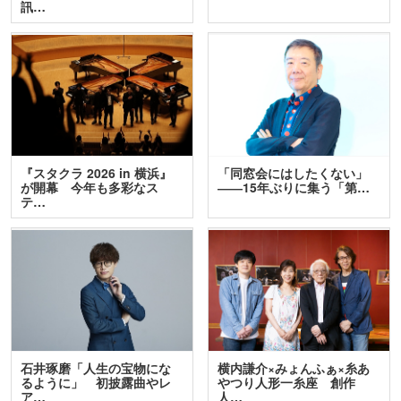
訊…
『スタクラ 2026 in 横浜』
「同窓会にはしたくない」
が開幕 今年も多彩なス
――15年ぶりに集う「第…
テ…
石井琢磨「人生の宝物にな
横内謙介×みょんふぁ×糸あ
るように」 初披露曲やレ
やつり人形一糸座 創作
ア…
人…