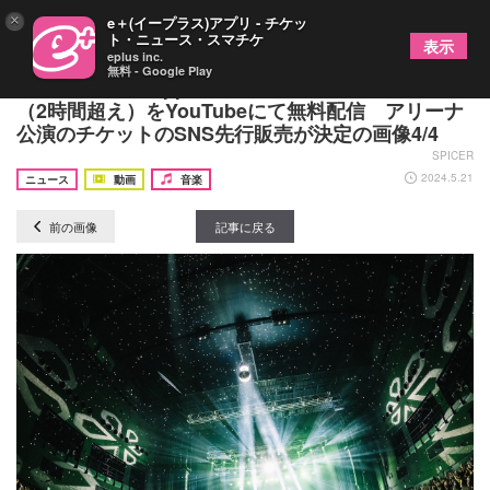
×
e＋(イープラス)アプリ - チケッ
ト・ニュース・スマチケ
表示
eplus inc.
無料 - Google Play
Novel Core、Zepp Haneda公演のライブ映像全編
（2時間超え）をYouTubeにて無料配信 アリーナ
公演のチケットのSNS先行販売が決定の画像4/4
SPICER
2024.5.21
ニュース
動画
音楽
前の画像
記事に戻る