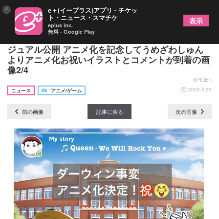
×
e＋(イープラス)アプリ - チケッ
ト・ニュース・スマチケ
表示
eplus inc.
無料 - Google Play
『ダーウィン事変』TVアニメ化決定＆ティザービ
ジュアル公開 アニメ化を記念してうめざわしゅん
よりアニメ化お祝いイラストとコメントが到着の画
像2/4
SPICER
2024.5.22
ニュース
アニメ/ゲーム
前の画像
記事に戻る
次の画像