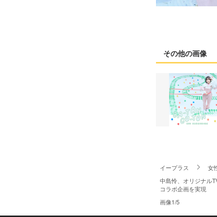
その他の画像
イープラス
女
中島怜、オリジナルT
コラボ企画を実現
画像1/5