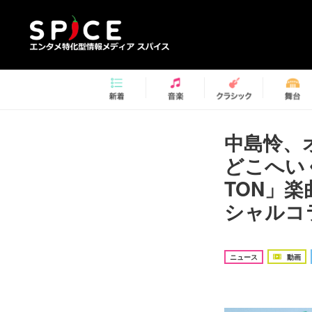
中島怜、
どこへいく
TON」
シャルコ
ニュース
動画