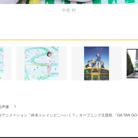
中島 怜
性声優
Vアニメーション『終末トレインどこへいく？』オープニング主題歌 「GA-TAN G