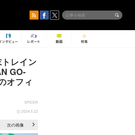
末トレイン
 GO-
のオフィ
SPICER
2024.5.22
次の画像